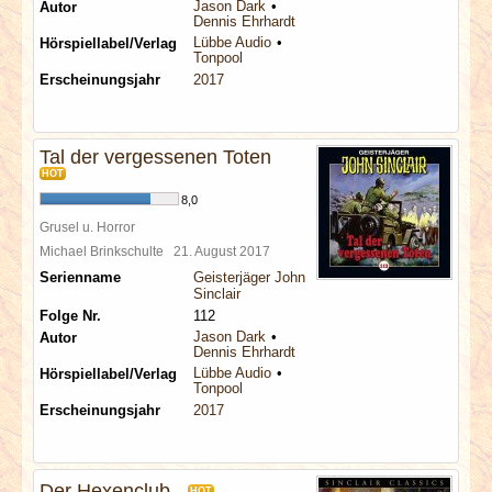
Jason Dark
Autor
Dennis Ehrhardt
Lübbe Audio
Hörspiellabel/Verlag
Tonpool
Erscheinungsjahr
2017
Tal der vergessenen Toten
HOT
8,0
Grusel u. Horror
Michael Brinkschulte
21. August 2017
Serienname
Geisterjäger John
Sinclair
Folge Nr.
112
Jason Dark
Autor
Dennis Ehrhardt
Lübbe Audio
Hörspiellabel/Verlag
Tonpool
Erscheinungsjahr
2017
Der Hexenclub
HOT