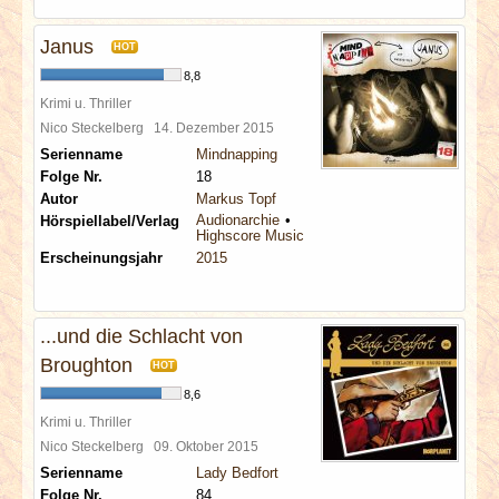
Janus
HOT
8,8
Krimi u. Thriller
Nico Steckelberg
14. Dezember 2015
Serienname
Mindnapping
Folge Nr.
18
Autor
Markus Topf
Audionarchie
Hörspiellabel/Verlag
Highscore Music
Erscheinungsjahr
2015
...und die Schlacht von
Broughton
HOT
8,6
Krimi u. Thriller
Nico Steckelberg
09. Oktober 2015
Serienname
Lady Bedfort
Folge Nr.
84