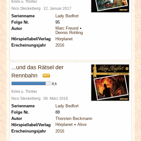
Krimi u. Thriller
Nico Steckelberg
22. Januar 2017
Serienname
Lady Bedfort
Folge Nr.
95
Marc Freund
Autor
Dennis Rohling
Hörspiellabel/Verlag
Hörplanet
Erscheinungsjahr
2016
...und das Rätsel der
Rennbahn
HOT
8,6
Krimi u. Thriller
Nico Steckelberg
06. März 2016
Serienname
Lady Bedfort
Folge Nr.
88
Autor
Thorsten Beckmann
Hörplanet
Alive
Hörspiellabel/Verlag
Erscheinungsjahr
2016