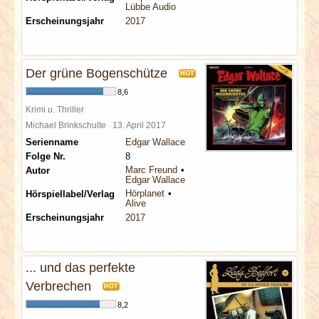
Lübbe Audio
Erscheinungsjahr
2017
Der grüne Bogenschütze
HOT
8,6
Krimi u. Thriller
Michael Brinkschulte
13. April 2017
Serienname
Edgar Wallace
Folge Nr.
8
Marc Freund
Autor
Edgar Wallace
Hörplanet
Hörspiellabel/Verlag
Alive
Erscheinungsjahr
2017
... und das perfekte
Verbrechen
HOT
8,2