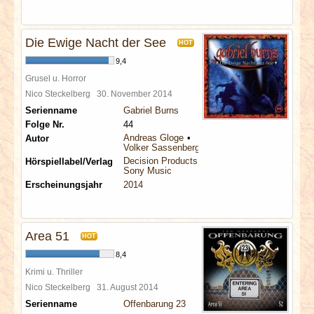
Die Ewige Nacht der See
HOT
9,4
Grusel u. Horror
Nico Steckelberg
30. November 2014
Serienname
Gabriel Burns
Folge Nr.
44
Andreas Gloge
Autor
Volker Sassenberg
Decision Products
Hörspiellabel/Verlag
Sony Music
Erscheinungsjahr
2014
Area 51
HOT
8,4
Krimi u. Thriller
Nico Steckelberg
31. August 2014
Serienname
Offenbarung 23