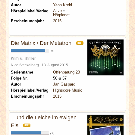
Autor
Yann Krehl
Alive
Hörspiellabel/Verlag
Hörplanet
Erscheinungsjahr
2015
Die Matrix / Der Metatron
HOT
9,0
Krimi u. Thriller
Nico Steckelberg
13. August 2015
Serienname
Offenbarung 23
Folge Nr.
56 & 57
Autor
Jan Gaspard
Hörspiellabel/Verlag
Highscore Music
Erscheinungsjahr
2015
...und die Leiche im ewigen
Eis
HOT
7,8