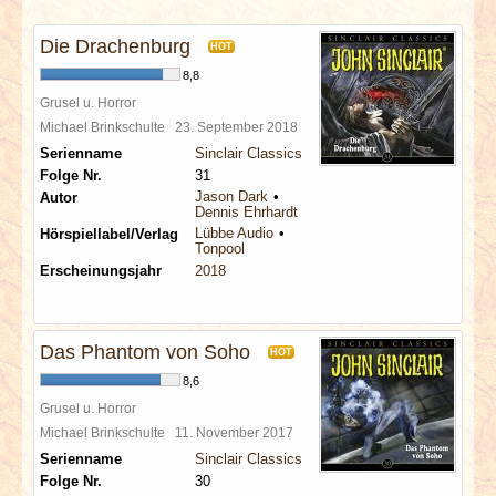
INTERVIEWS
Die Drachenburg
HOT
SPECIALS
8,8
Grusel u. Horror
REDAKTION
Michael Brinkschulte
23. September 2018
Serienname
Sinclair Classics
Folge Nr.
31
LINKS
Jason Dark
Autor
Dennis Ehrhardt
Lübbe Audio
Hörspiellabel/Verlag
ARCHIV
Tonpool
Erscheinungsjahr
2018
Das Phantom von Soho
HOT
8,6
Grusel u. Horror
Michael Brinkschulte
11. November 2017
Serienname
Sinclair Classics
Folge Nr.
30