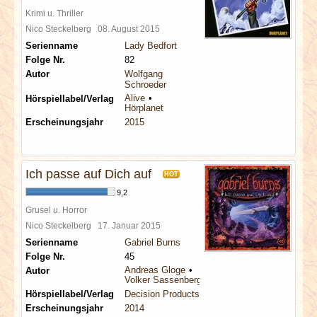
Krimi u. Thriller
Nico Steckelberg
08. August 2015
Serienname
Lady Bedfort
Folge Nr.
82
Autor
Wolfgang
Schroeder
Alive
Hörspiellabel/Verlag
Hörplanet
Erscheinungsjahr
2015
Ich passe auf Dich auf
HOT
9,2
Grusel u. Horror
Nico Steckelberg
17. Januar 2015
Serienname
Gabriel Burns
Folge Nr.
45
Andreas Gloge
Autor
Volker Sassenberg
Hörspiellabel/Verlag
Decision Products
Erscheinungsjahr
2014