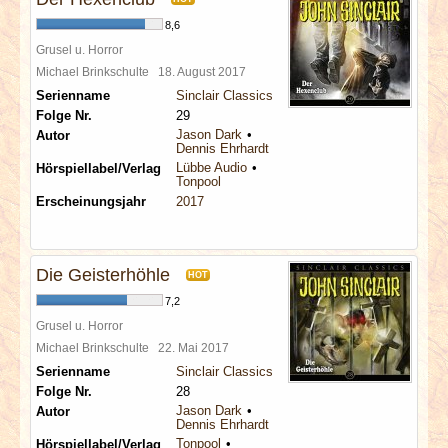
8,6
Grusel u. Horror
Michael Brinkschulte
18. August 2017
Serienname
Sinclair Classics
Folge Nr.
29
Jason Dark
Autor
Dennis Ehrhardt
Lübbe Audio
Hörspiellabel/Verlag
Tonpool
Erscheinungsjahr
2017
Die Geisterhöhle
HOT
7,2
Grusel u. Horror
Michael Brinkschulte
22. Mai 2017
Serienname
Sinclair Classics
Folge Nr.
28
Jason Dark
Autor
Dennis Ehrhardt
Tonpool
Hörspiellabel/Verlag