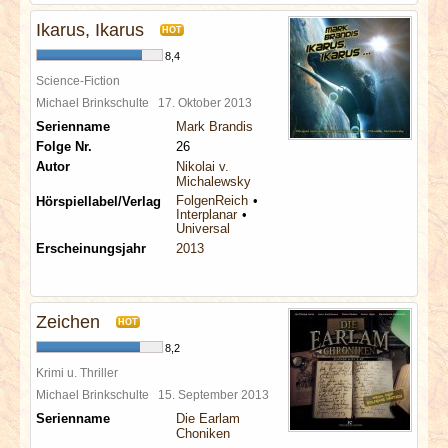
Ikarus, Ikarus
HOT
8,4
Science-Fiction
Michael Brinkschulte
17. Oktober 2013
Serienname
Mark Brandis
Folge Nr.
26
Autor
Nikolai v.
Michalewsky
FolgenReich
Hörspiellabel/Verlag
Interplanar
Universal
Erscheinungsjahr
2013
Zeichen
HOT
8,2
Krimi u. Thriller
Michael Brinkschulte
15. September 2013
Serienname
Die Earlam
Choniken