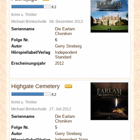
8,2
Krimi u. Thriller
Michael Brinkschulte
08. Dezember 2012
Serienname
Die Earlam
Choniken
Folge Nr.
6
Autor
Gerry Streberg
Hörspiellabel/Verlag
Independent
Standard
Erscheinungsjahr
2012
Highgate Cemetery
HOT
8,2
Krimi u. Thriller
Michael Brinkschulte
27. Juli 2012
Serienname
Die Earlam
Choniken
Folge Nr.
5
Autor
Gerry Streberg
Independent Standard
Hörspiellabel/Verlag