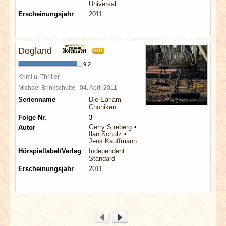
Universal
Erscheinungsjahr
2011
Dogland
HOT
9,2
Krimi u. Thriller
Michael Brinkschulte
04. April 2011
Serienname
Die Earlam
Choniken
Folge Nr.
3
Gerry Streberg
Autor
Ilan Schulz
Jens Kauffmann
Hörspiellabel/Verlag
Independent
Standard
Erscheinungsjahr
2011