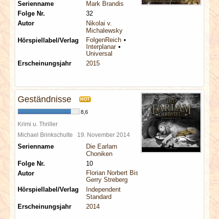
Serienname
Mark Brandis
Folge Nr.
32
Autor
Nikolai v.
Michalewsky
FolgenReich
Hörspiellabel/Verlag
Interplanar
Universal
Erscheinungsjahr
2015
Geständnisse
HOT
8,6
Krimi u. Thriller
Michael Brinkschulte
19. November 2014
Serienname
Die Earlam
Choniken
Folge Nr.
10
Florian Norbert Bischoff
Autor
Gerry Streberg
Hörspiellabel/Verlag
Independent
Standard
Erscheinungsjahr
2014