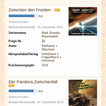
INTERVIEWS
Zwischen den Fronten
HOT
SPECIALS
8,6
Science-Fiction
REDAKTION
Michael Brinkschulte
20. Dezember 2016
Serienname
Mark Brandis,
Raumkadett
LINKS
Folge Nr.
10
Autor
Balthasar v.
Weymarn
ARCHIV
Interplanar
Hörspiellabel/Verlag
FolgenReich
Universal
Erscheinungsjahr
2016
Der Pandora-Zwischenfall
HOT
8,4
Science-Fiction
Michael Brinkschulte
04. September 2015