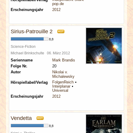
pop.de
Erscheinungsjahr
2012
Sirius-Patrouille 2
HOT
8,8
Science-Fiction
Michael Brinkschulte
06. März 2012
Serienname
Mark Brandis
Folge Nr.
20
Autor
Nikolai v.
Michalewsky
FolgenReich
Hörspiellabel/Verlag
Interplanar
Universal
Erscheinungsjahr
2012
Vendetta
HOT
8,8