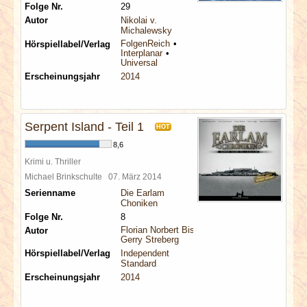
Folge Nr.
29
Autor
Nikolai v.
Michalewsky
FolgenReich
Hörspiellabel/Verlag
Interplanar
Universal
Erscheinungsjahr
2014
Serpent Island - Teil 1
HOT
8,6
Krimi u. Thriller
Michael Brinkschulte
07. März 2014
Serienname
Die Earlam
Choniken
Folge Nr.
8
Florian Norbert Bischoff
Autor
Gerry Streberg
Hörspiellabel/Verlag
Independent
Standard
Erscheinungsjahr
2014