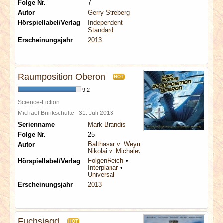
Folge Nr.
7
Autor
Gerry Streberg
Hörspiellabel/Verlag
Independent
Standard
Erscheinungsjahr
2013
Raumposition Oberon
HOT
9,2
Science-Fiction
Michael Brinkschulte
31. Juli 2013
Serienname
Mark Brandis
Folge Nr.
25
Balthasar v. Weymarn
Autor
Nikolai v. Michalewsky
FolgenReich
Hörspiellabel/Verlag
Interplanar
Universal
Erscheinungsjahr
2013
Fuchsjagd
HOT