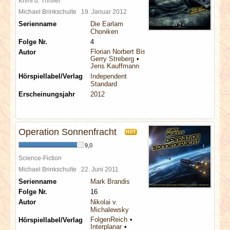
Krimi u. Thriller
Michael Brinkschulte
19. Januar 2012
Serienname
Die Earlam
Choniken
Folge Nr.
4
Florian Norbert Bischoff
Autor
Gerry Streberg
Jens Kauffmann
Hörspiellabel/Verlag
Independent
Standard
Erscheinungsjahr
2012
Operation Sonnenfracht
HOT
9,0
Science-Fiction
Michael Brinkschulte
22. Juni 2011
Serienname
Mark Brandis
Folge Nr.
16
Autor
Nikolai v.
Michalewsky
FolgenReich
Hörspiellabel/Verlag
Interplanar