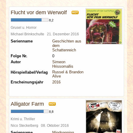
INTERVIEWS
Flucht vor dem Werwolf
HOT
SPECIALS
8,2
Grusel u. Horror
REDAKTION
Michael Brinkschulte
21. Dezember 2016
Serienname
Geschichten aus
dem
LINKS
Schattenreich
Folge Nr.
0
Autor
Simeon
ARCHIV
Hrissomallis
Russel & Brandon
Hörspiellabel/Verlag
Alive
Erscheinungsjahr
2016
Alligator Farm
HOT
8,8
Krimi u. Thriller
Nico Steckelberg
08. Oktober 2016
Serienname
Mindnapping