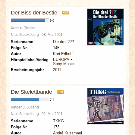
INTERVIEWS
Der Biss der Bestie
HOT
SPECIALS
9,0
Krimi u. Thriller
REDAKTION
Nico Steckelberg
08. Mai 2011
Serienname
Die drei ???
Folge Nr.
146
LINKS
Autor
Kari Erlhoff
EUROPA
Hörspiellabel/Verlag
Sony Music
ARCHIV
Erscheinungsjahr
2011
Die Skelettbande
HOT
7,4
Kinder u. Jugend
Nico Steckelberg
01. Mai 2011
Serienname
TKKG
Folge Nr.
173
Autor
André Kussmaul