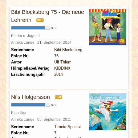
INTERVIEWS
Bibi Blocksberg 75 - Die neue
SPECIALS
Lehrerin
HOT
8,6
REDAKTION
Kinder u. Jugend
Annika Lange
21. September 2014
Serienname
Bibi Blocksberg
LINKS
Folge Nr.
75
Autor
Ulf Thiem
ARCHIV
Hörspiellabel/Verlag
KIDDINX
Erscheinungsjahr
2014
Nils Holgersson
HOT
8,8
Klassiker
Annika Lange
05. September 2011
Serienname
Titania Special
Folge Nr.
7