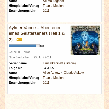
Autor
Selma Lagerlöf
Hörspiellabel/Verlag
Titania Medien
Erscheinungsjahr
2011
Aylmer Vance – Abenteuer
eines Geistersehers (Teil 1 &
2)
HOT
8,8
Grusel u. Horror
Nico Steckelberg
25. Juni 2011
Serienname
Gruselkabinett (Titania)
Folge Nr.
54 & 55
Alice Askew
Claude Askew
Autor
Hörspiellabel/Verlag
Titania Medien
Erscheinungsjahr
2011