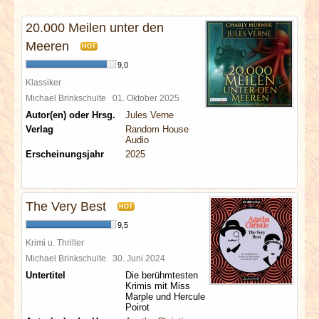
INTERVIEWS
20.000 Meilen unter den
SPECIALS
Meeren
HOT
9,0
REDAKTION
Klassiker
Michael Brinkschulte
01. Oktober 2025
Autor(en) oder Hrsg.
Jules Verne
LINKS
Verlag
Random House
Audio
ARCHIV
Erscheinungsjahr
2025
The Very Best
HOT
9,5
Krimi u. Thriller
Michael Brinkschulte
30. Juni 2024
Untertitel
Die berühmtesten
Krimis mit Miss
Marple und Hercule
Poirot