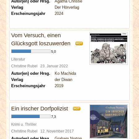
Autor(en) oder Hrsg.
Agatha Christie
Verlag
Der Hörverlag
Erscheinungsjahr
2024
Vom Versuch, einen
Glücksgott loszuwerden
HOT
5,0
Literatur
Christine Rubel
23. Januar 2022
Autor(en) oder Hrsg.
Ko Machida
Verlag
der Diwan
Erscheinungsjahr
2019
Ein irischer Dorfpolizist
HOT
7,3
Krimi u. Thriller
Christine Rubel
12. November 2017
Autor(en) oder Hrsg.
Graham Norton