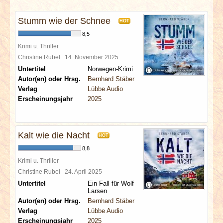
INTERVIEWS
Stumm wie der Schnee
HOT
SPECIALS
8,5
Krimi u. Thriller
REDAKTION
Christine Rubel
14. November 2025
Untertitel
Norwegen-Krimi
Autor(en) oder Hrsg.
Bernhard Stäber
LINKS
Verlag
Lübbe Audio
Erscheinungsjahr
2025
ARCHIV
Kalt wie die Nacht
HOT
8,8
Krimi u. Thriller
Christine Rubel
24. April 2025
Untertitel
Ein Fall für Wolf
Larsen
Autor(en) oder Hrsg.
Bernhard Stäber
Verlag
Lübbe Audio
Erscheinungsjahr
2025