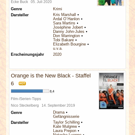
Ecke Buck
05. Juli 2020
Genre
Krimi
Kris Marshall
Darsteller
Ardal O´Hanlon
Sara Martins
Joséphine Jobert
Danny John-Jules
Don Warrington
Tobi Bakare
Elizabeth Bourgine
u.v.a.
Erscheinungsjahr
2020
Orange is the New Black - Staffel
6
HOT
8,4
Film-/Serien-Tipps
Nico Steckelberg
14. September 2019
Drama
Genre
Gefängnisserie
Taylor Schilling
Darsteller
Kate Mulgrew
Laura Prepon
Natasha Lyonne