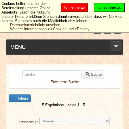
Cookies helfen uns bei der
Ich lehne ab
Ich stimme zu
Bereitstellung unseres Online-
Angebots. Durch die Nutzung
unserer Dienste erklären Sie sich damit einverstanden, dass wir Cookies
setzen. Sie haben auch die Möglichkeit abzulehnen.
Datenschutzrichtlinie ansehen
Weitere Informationen zu Cookies und ePrivacy
MENU
NEUESTE ARTIKEL
Suche
Erweiterte Suche
NEWS & DATES
Filters
BERICHTE
5 Ergebnisse - zeige 1 - 5
VERLOSUNGEN
Reihenfolge