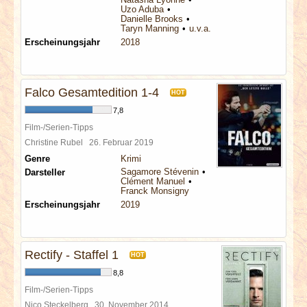
Uzo Aduba
Danielle Brooks
Taryn Manning
u.v.a.
Erscheinungsjahr
2018
Falco Gesamtedition 1-4
HOT
7,8
Film-/Serien-Tipps
Christine Rubel
26. Februar 2019
Genre
Krimi
Sagamore Stévenin
Darsteller
Clément Manuel
Franck Monsigny
Erscheinungsjahr
2019
Rectify - Staffel 1
HOT
8,8
Film-/Serien-Tipps
Nico Steckelberg
30. November 2014