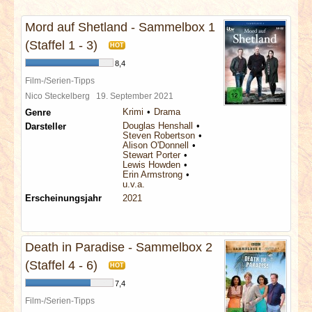
INTERVIEWS
Mord auf Shetland - Sammelbox 1
SPECIALS
(Staffel 1 - 3)
HOT
8,4
REDAKTION
Film-/Serien-Tipps
Nico Steckelberg
19. September 2021
Krimi
Drama
Genre
LINKS
Douglas Henshall
Darsteller
Steven Robertson
Alison O'Donnell
ARCHIV
Stewart Porter
Lewis Howden
Erin Armstrong
u.v.a.
Erscheinungsjahr
2021
Death in Paradise - Sammelbox 2
(Staffel 4 - 6)
HOT
7,4
Film-/Serien-Tipps