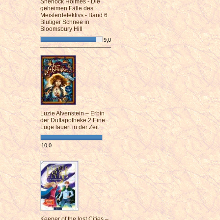
Sherlock Holmes - Die
geheimen Fälle des
Meisterdetektivs - Band 6:
Blutiger Schnee in
Bloomsbury Hill
9,0
¯¯¯¯¯¯¯¯¯¯¯¯¯¯¯¯¯¯¯¯¯¯¯¯
Luzie Alvenstein – Erbin
der Duftapotheke 2 Eine
Lüge lauert in der Zeit
10,0
¯¯¯¯¯¯¯¯¯¯¯¯¯¯¯¯¯¯¯¯¯¯¯¯
Keeper of the lost Cities –