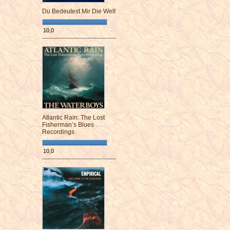
Du Bedeutest Mir Die Welt
10,0
¯¯¯¯¯¯¯¯¯¯¯¯¯¯¯¯¯¯¯¯¯¯¯¯
Atlantic Rain: The Lost
Fisherman’s Blues
Recordings
10,0
¯¯¯¯¯¯¯¯¯¯¯¯¯¯¯¯¯¯¯¯¯¯¯¯