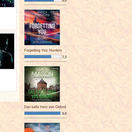
8,0
¯¯¯¯¯¯¯¯¯¯¯¯¯¯¯¯¯¯¯¯¯¯¯¯
Forgetting You: Hunters
7,3
¯¯¯¯¯¯¯¯¯¯¯¯¯¯¯¯¯¯¯¯¯¯¯¯
Das kalte Herz von Oxford
9,8
¯¯¯¯¯¯¯¯¯¯¯¯¯¯¯¯¯¯¯¯¯¯¯¯