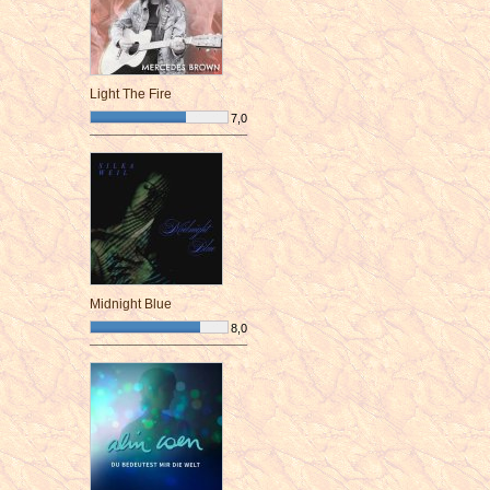
Light The Fire
7,0
¯¯¯¯¯¯¯¯¯¯¯¯¯¯¯¯¯¯¯¯¯¯¯¯
Midnight Blue
8,0
¯¯¯¯¯¯¯¯¯¯¯¯¯¯¯¯¯¯¯¯¯¯¯¯