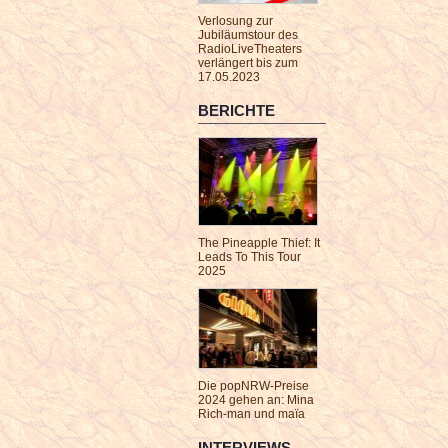
Verlosung zur
Jubiläumstour des
RadioLiveTheaters
verlängert bis zum
17.05.2023
BERICHTE
The Pineapple Thief: It
Leads To This Tour
2025
Die popNRW-Preise
2024 gehen an: Mina
Rich-man und maïa
INTERVIEWS