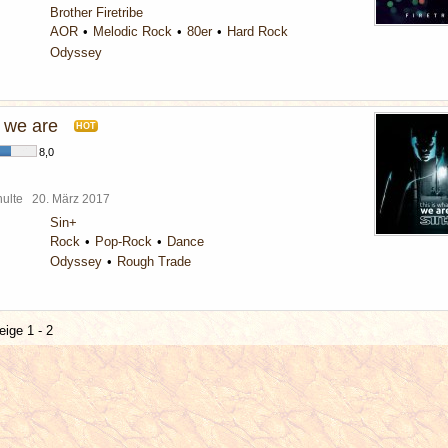
Brother Firetribe
AOR
Melodic Rock
80er
Hard Rock
Odyssey
t we are
HOT
8,0
chulte
20. März 2017
Sin+
Rock
Pop-Rock
Dance
Odyssey
Rough Trade
eige 1 - 2