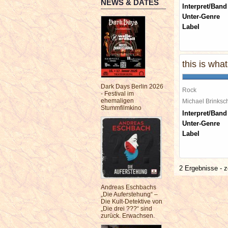
NEWS & DATES
Interpret/Band
Unter-Genre
Label
this is wha
Dark Days Berlin 2026
Rock
- Festival im
ehemaligen
Michael Brinks
Stummfilmkino
Interpret/Band
Unter-Genre
Label
2 Ergebnisse - z
Andreas Eschbachs
„Die Auferstehung“ –
Die Kult-Detektive von
„Die drei ???“ sind
zurück. Erwachsen.