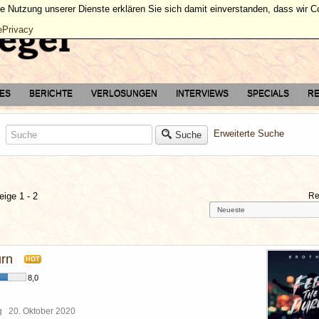
ie Nutzung unserer Dienste erklären Sie sich damit einverstanden, dass wir 
ePrivacy
TES
BERICHTE
VERLOSUNGEN
INTERVIEWS
SPECIALS
RE
Erweiterte Suche
Suche
eige 1 - 2
Re
urn
HOT
8,0
rg
20. Oktober 2020