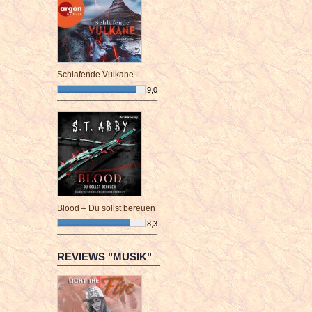
Schlafende Vulkane
9,0
¯¯¯¯¯¯¯¯¯¯¯¯¯¯¯¯¯¯¯¯¯¯¯¯
Blood – Du sollst bereuen
8,3
¯¯¯¯¯¯¯¯¯¯¯¯¯¯¯¯¯¯¯¯¯¯¯¯
REVIEWS "MUSIK"