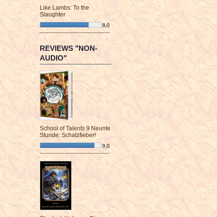
Like Lambs: To the
Slaughter
8,0
¯¯¯¯¯¯¯¯¯¯¯¯¯¯¯¯¯¯¯¯¯¯¯¯
REVIEWS "NON-
AUDIO"
School of Talents 9 Neunte
Stunde: Schatzfieber!
9,0
¯¯¯¯¯¯¯¯¯¯¯¯¯¯¯¯¯¯¯¯¯¯¯¯