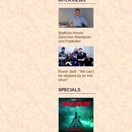
Matthias Arnold:
Zwischen Abenteuer
und Popkultur
Roine Stolt - "We can’t
be stopped by an evil
virus!"
SPECIALS