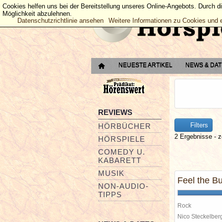
Cookies helfen uns bei der Bereitstellung unseres Online-Angebots. Durch d
Möglichkeit abzulehnen.
Datenschutzrichtlinie ansehen
Weitere Informationen zu Cookies und 
NEUESTE ARTIKEL
NEWS & DA
REVIEWS
Filters
HÖRBÜCHER
2 Ergebnisse - z
HÖRSPIELE
COMEDY U.
KABARETT
MUSIK
Feel the B
NON-AUDIO-
TIPPS
Rock
Nico Steckelbe