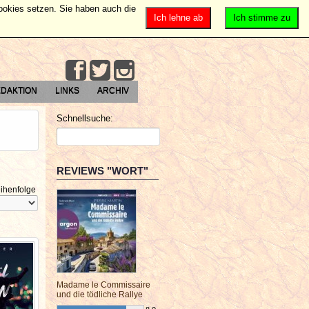
Cookies setzen. Sie haben auch die
Ich lehne ab
Ich stimme zu
DAKTION
LINKS
ARCHIV
Schnellsuche:
REVIEWS "WORT"
ihenfolge
Madame le Commissaire
und die tödliche Rallye