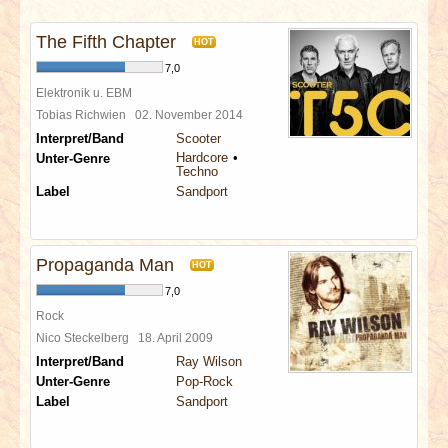
INTERVIEWS
The Fifth Chapter
HOT
SPECIALS
7,0
Elektronik u. EBM
REDAKTION
Tobias Richwien
02. November 2014
Interpret/Band
Scooter
Hardcore
Unter-Genre
LINKS
Techno
Label
Sandport
ARCHIV
Propaganda Man
HOT
7,0
Rock
Nico Steckelberg
18. April 2009
Interpret/Band
Ray Wilson
Unter-Genre
Pop-Rock
Label
Sandport