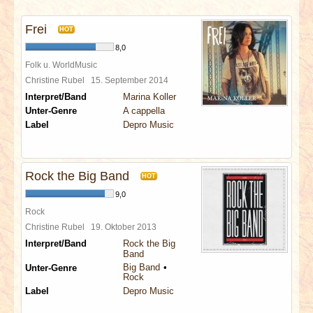
INTERVIEWS
Frei
HOT
SPECIALS
8,0
Folk u. WorldMusic
REDAKTION
Christine Rubel
15. September 2014
Interpret/Band
Marina Koller
Unter-Genre
A cappella
LINKS
Label
Depro Music
ARCHIV
Rock the Big Band
HOT
9,0
Rock
Christine Rubel
19. Oktober 2013
Interpret/Band
Rock the Big
Band
Big Band
Unter-Genre
Rock
Label
Depro Music