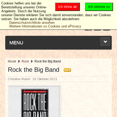
Cookies helfen uns bei der
Ich lehne ab
Ich stimme zu
Bereitstellung unseres Online-
Angebots. Durch die Nutzung
unserer Dienste erklären Sie sich damit einverstanden, dass wir Cookies
setzen. Sie haben auch die Möglichkeit abzulehnen.
Datenschutzrichtlinie ansehen
Weitere Informationen zu Cookies und ePrivacy
MENU
Musik
Rock
Rock the Big Band
NEUESTE ARTIKEL
Rock the Big Band
HOT
Christine Rubel
19. Oktober 2013
NEWS & DATES
BERICHTE
VERLOSUNGEN