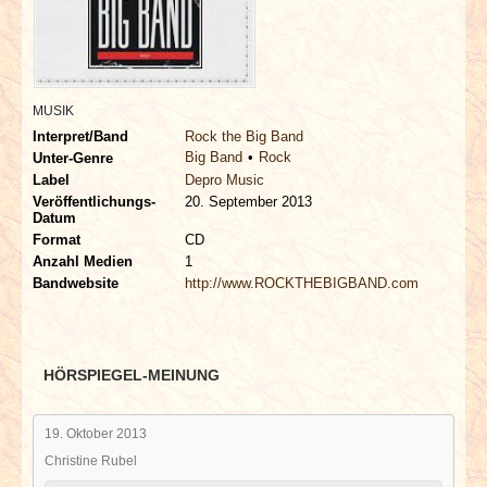
INTERVIEWS
SPECIALS
MUSIK
REDAKTION
Interpret/Band
Rock the Big Band
Big Band
Rock
Unter-Genre
LINKS
Label
Depro Music
Veröffentlichungs-
20. September 2013
Datum
ARCHIV
Format
CD
Anzahl Medien
1
Bandwebsite
http://www.ROCKTHEBIGBAND.com
HÖRSPIEGEL-MEINUNG
19. Oktober 2013
Christine Rubel