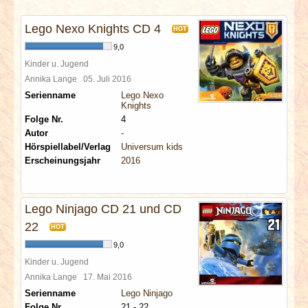
INTERVIEWS
Lego Nexo Knights CD 4
HOT
SPECIALS
9,0
Kinder u. Jugend
REDAKTION
Annika Lange
05. Juli 2016
Serienname
Lego Nexo
Knights
LINKS
Folge Nr.
4
Autor
-
Hörspiellabel/Verlag
Universum kids
ARCHIV
Erscheinungsjahr
2016
Lego Ninjago CD 21 und CD
22
HOT
9,0
Kinder u. Jugend
Annika Lange
17. Mai 2016
Serienname
Lego Ninjago
Folge Nr.
21 - 22