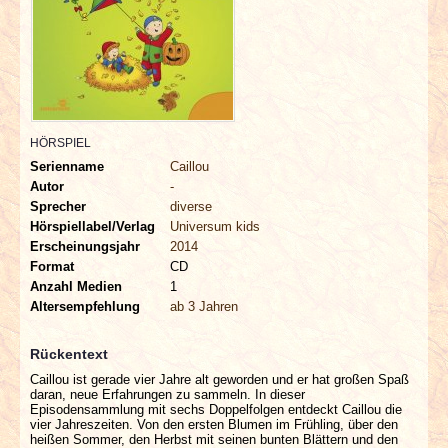
INTERVIEWS
SPECIALS
REDAKTION
HÖRSPIEL
LINKS
Serienname
Caillou
Autor
-
Sprecher
diverse
ARCHIV
Hörspiellabel/Verlag
Universum kids
Erscheinungsjahr
2014
Format
CD
Anzahl Medien
1
Altersempfehlung
ab 3 Jahren
Rückentext
Caillou ist gerade vier Jahre alt geworden und er hat großen Spaß
daran, neue Erfahrungen zu sammeln. In dieser
Episodensammlung mit sechs Doppelfolgen entdeckt Caillou die
vier Jahreszeiten. Von den ersten Blumen im Frühling, über den
heißen Sommer, den Herbst mit seinen bunten Blättern und den