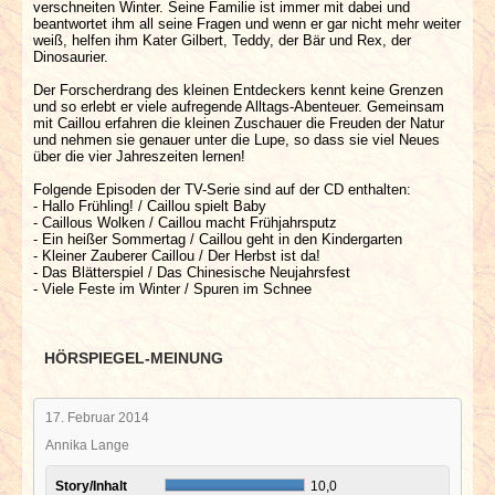
verschneiten Winter. Seine Familie ist immer mit dabei und
beantwortet ihm all seine Fragen und wenn er gar nicht mehr weiter
weiß, helfen ihm Kater Gilbert, Teddy, der Bär und Rex, der
Dinosaurier.
Der Forscherdrang des kleinen Entdeckers kennt keine Grenzen
und so erlebt er viele aufregende Alltags-Abenteuer. Gemeinsam
mit Caillou erfahren die kleinen Zuschauer die Freuden der Natur
und nehmen sie genauer unter die Lupe, so dass sie viel Neues
über die vier Jahreszeiten lernen!
Folgende Episoden der TV-Serie sind auf der CD enthalten:
- Hallo Frühling! / Caillou spielt Baby
- Caillous Wolken / Caillou macht Frühjahrsputz
- Ein heißer Sommertag / Caillou geht in den Kindergarten
- Kleiner Zauberer Caillou / Der Herbst ist da!
- Das Blätterspiel / Das Chinesische Neujahrsfest
- Viele Feste im Winter / Spuren im Schnee
HÖRSPIEGEL-MEINUNG
17. Februar 2014
Annika Lange
Story/Inhalt
10,0