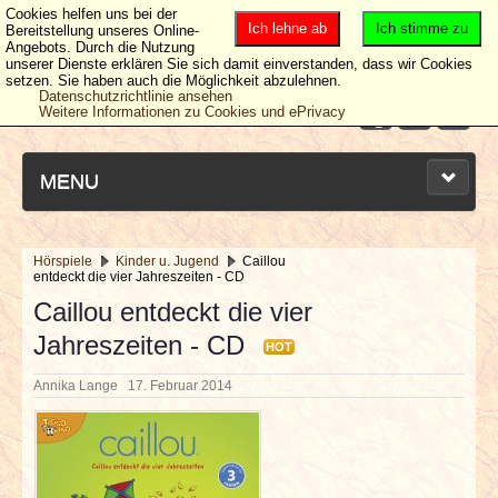
Cookies helfen uns bei der
Ich lehne ab
Ich stimme zu
Bereitstellung unseres Online-
Angebots. Durch die Nutzung
unserer Dienste erklären Sie sich damit einverstanden, dass wir Cookies
setzen. Sie haben auch die Möglichkeit abzulehnen.
Datenschutzrichtlinie ansehen
Weitere Informationen zu Cookies und ePrivacy
MENU
Hörspiele
Kinder u. Jugend
Caillou
entdeckt die vier Jahreszeiten - CD
NEUESTE ARTIKEL
Caillou entdeckt die vier
Jahreszeiten - CD
NEWS & DATES
HOT
Annika Lange
17. Februar 2014
BERICHTE
VERLOSUNGEN