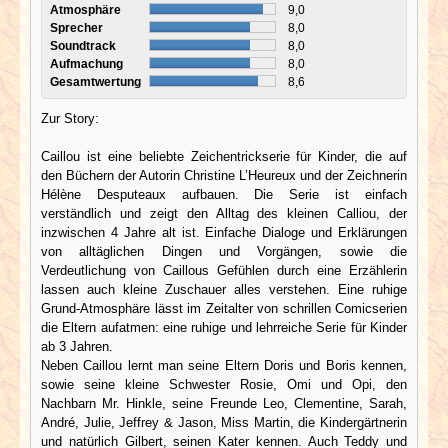
Atmosphäre
9,0
Sprecher
8,0
Soundtrack
8,0
Aufmachung
8,0
Gesamtwertung
8,6
Zur Story:
Caillou ist eine beliebte Zeichentrickserie für Kinder, die auf
den Büchern der Autorin Christine L’Heureux und der Zeichnerin
Hélène Desputeaux aufbauen. Die Serie ist einfach
verständlich und zeigt den Alltag des kleinen Calliou, der
inzwischen 4 Jahre alt ist. Einfache Dialoge und Erklärungen
von alltäglichen Dingen und Vorgängen, sowie die
Verdeutlichung von Caillous Gefühlen durch eine Erzählerin
lassen auch kleine Zuschauer alles verstehen. Eine ruhige
Grund-Atmosphäre lässt im Zeitalter von schrillen Comicserien
die Eltern aufatmen: eine ruhige und lehrreiche Serie für Kinder
ab 3 Jahren.
Neben Caillou lernt man seine Eltern Doris und Boris kennen,
sowie seine kleine Schwester Rosie, Omi und Opi, den
Nachbarn Mr. Hinkle, seine Freunde Leo, Clementine, Sarah,
André, Julie, Jeffrey & Jason, Miss Martin, die Kindergärtnerin
und natürlich Gilbert, seinen Kater kennen. Auch Teddy und