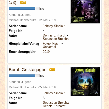
1/3)
HOT
8,6
Kinder u. Jugend
Michael Brinkschulte
12. Mai 2019
Serienname
Johnny Sinclair
Folge Nr.
4
Dennis Ehrhardt
Autor
Sebastian Breidbach
FolgenReich
Hörspiellabel/Verlag
Universal
Erscheinungsjahr
2019
Beruf: Geisterjäger
HOT
8,6
Kinder u. Jugend
Michael Brinkschulte
05. Mai 2019
Serienname
Johnny Sinclair
Folge Nr.
3
Sebastian Breidbach
Autor
Dennis Ehrhardt