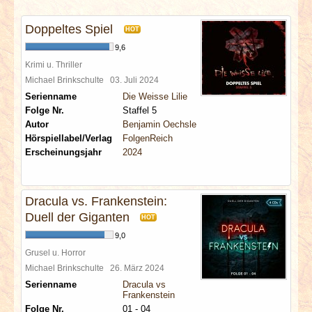
INTERVIEWS
Doppeltes Spiel
HOT
SPECIALS
9,6
Krimi u. Thriller
REDAKTION
Michael Brinkschulte
03. Juli 2024
Serienname
Die Weisse Lilie
Folge Nr.
Staffel 5
LINKS
Autor
Benjamin Oechsle
Hörspiellabel/Verlag
FolgenReich
ARCHIV
Erscheinungsjahr
2024
Dracula vs. Frankenstein:
Duell der Giganten
HOT
9,0
Grusel u. Horror
Michael Brinkschulte
26. März 2024
Serienname
Dracula vs
Frankenstein
Folge Nr.
01 - 04