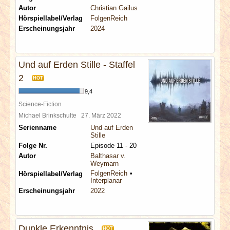
Autor
Christian Gailus
Hörspiellabel/Verlag
FolgenReich
Erscheinungsjahr
2024
Und auf Erden Stille - Staffel
2
HOT
9,4
Science-Fiction
Michael Brinkschulte
27. März 2022
Serienname
Und auf Erden
Stille
Folge Nr.
Episode 11 - 20
Autor
Balthasar v.
Weymarn
FolgenReich
Hörspiellabel/Verlag
Interplanar
Erscheinungsjahr
2022
Dunkle Erkenntnis
HOT