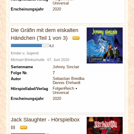
Universal
Erscheinungsjahr
2020
Die Gräfin mit dem eiskalten
Händchen (Teil 1 von 3)
HOT
8,2
Kinder u. Jugend
Michael Brinkschulte
07. Juni 2020
Serienname
Johnny Sinclair
Folge Nr.
7
Sebastian Breidbach
Autor
Dennis Ehrhardt
FolgenReich
Hörspiellabel/Verlag
Universal
Erscheinungsjahr
2020
Jack Slaughter - Hörspielbox
III
HOT