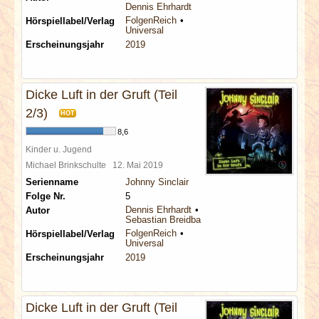
Dennis Ehrhardt
FolgenReich
Hörspiellabel/Verlag
Universal
Erscheinungsjahr
2019
Dicke Luft in der Gruft (Teil
2/3)
HOT
8,6
Kinder u. Jugend
Michael Brinkschulte
12. Mai 2019
Serienname
Johnny Sinclair
Folge Nr.
5
Dennis Ehrhardt
Autor
Sebastian Breidbach
FolgenReich
Hörspiellabel/Verlag
Universal
Erscheinungsjahr
2019
Dicke Luft in der Gruft (Teil