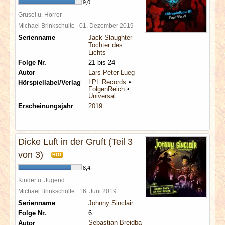
9,0
Grusel u. Horror
Michael Brinkschulte
01. Dezember 2019
Serienname
Jack Slaughter -
Tochter des
Lichts
Folge Nr.
21 bis 24
Autor
Lars Peter Lueg
LPL Records
Hörspiellabel/Verlag
FolgenReich
Universal
Erscheinungsjahr
2019
Dicke Luft in der Gruft (Teil 3
von 3)
HOT
8,4
Kinder u. Jugend
Michael Brinkschulte
16. Juni 2019
Serienname
Johnny Sinclair
Folge Nr.
6
Sebastian Breidbach
Autor