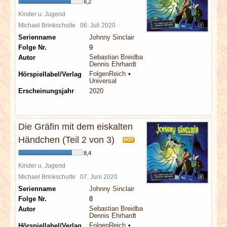
8,2
Kinder u. Jugend
Michael Brinkschulte
06. Juli 2020
Serienname
Johnny Sinclair
Folge Nr.
9
Sebastian Breidbach
Autor
Dennis Ehrhardt
FolgenReich
Hörspiellabel/Verlag
Universal
Erscheinungsjahr
2020
Die Gräfin mit dem eiskalten
Händchen (Teil 2 von 3)
HOT
8,4
Kinder u. Jugend
Michael Brinkschulte
07. Juni 2020
Serienname
Johnny Sinclair
Folge Nr.
8
Sebastian Breidbach
Autor
Dennis Ehrhardt
FolgenReich
Hörspiellabel/Verlag