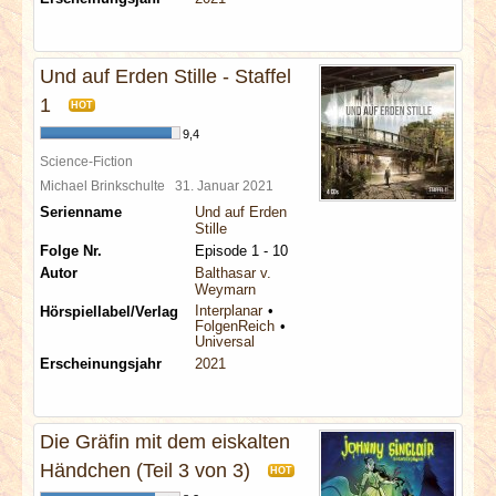
Und auf Erden Stille - Staffel
1
HOT
9,4
Science-Fiction
Michael Brinkschulte
31. Januar 2021
Serienname
Und auf Erden
Stille
Folge Nr.
Episode 1 - 10
Autor
Balthasar v.
Weymarn
Interplanar
Hörspiellabel/Verlag
FolgenReich
Universal
Erscheinungsjahr
2021
Die Gräfin mit dem eiskalten
Händchen (Teil 3 von 3)
HOT