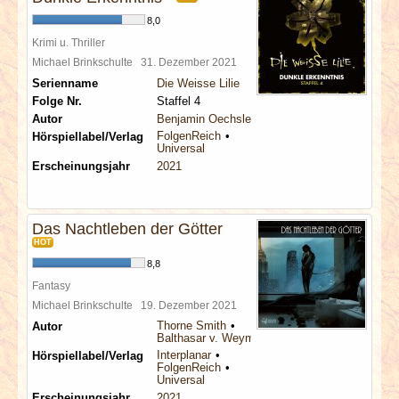
8,0
Krimi u. Thriller
Michael Brinkschulte
31. Dezember 2021
Serienname
Die Weisse Lilie
Folge Nr.
Staffel 4
Autor
Benjamin Oechsle
FolgenReich
Hörspiellabel/Verlag
Universal
Erscheinungsjahr
2021
Das Nachtleben der Götter
HOT
8,8
Fantasy
Michael Brinkschulte
19. Dezember 2021
Thorne Smith
Autor
Balthasar v. Weymarn
Interplanar
Hörspiellabel/Verlag
FolgenReich
Universal
Erscheinungsjahr
2021