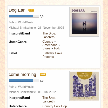
INTERVIEWS
Dog Ear
HOT
SPECIALS
8,0
Folk u. WorldMusic
REDAKTION
Michael Brinkschulte
28. November 2025
Interpret/Band
The Bros.
Landreth
LINKS
Country
Unter-Genre
Americana
Blues
Folk
ARCHIV
Label
Birthday Cake
Records
come morning
HOT
8,0
Folk u. WorldMusic
Michael Brinkschulte
06. Juni 2022
Interpret/Band
The Bros.
Landreth
Unter-Genre
Country Folk Pop