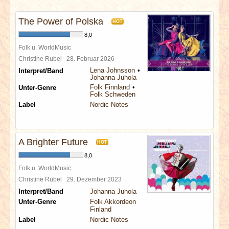
INTERVIEWS
The Power of Polska
HOT
SPECIALS
8,0
Folk u. WorldMusic
REDAKTION
Christine Rubel
28. Februar 2026
Lena Johnsson
Interpret/Band
Johanna Juhola
LINKS
Folk Finnland
Unter-Genre
Folk Schweden
Label
Nordic Notes
ARCHIV
A Brighter Future
HOT
8,0
Folk u. WorldMusic
Christine Rubel
29. Dezember 2023
Interpret/Band
Johanna Juhola
Unter-Genre
Folk Akkordeon
Finland
Label
Nordic Notes