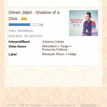
Diivan Jäljet - Shadow of a
Diva
HOT
7,0
Folk u. WorldMusic
Ecke Buck
04. April 2018
Interpret/Band
Johanna Juhola
Akkordeon
Tango
Unter-Genre
Finnische Folklore
Westpark Music
Indigo
Label
© 2002 - 2026 Der Hörspiegel - Lesen, was hörenswert ist. ---
IMPRESSUM
---