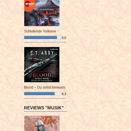
Schlafende Vulkane
9,0
¯¯¯¯¯¯¯¯¯¯¯¯¯¯¯¯¯¯¯¯¯¯¯¯
Blood – Du sollst bereuen
8,3
¯¯¯¯¯¯¯¯¯¯¯¯¯¯¯¯¯¯¯¯¯¯¯¯
REVIEWS "MUSIK"