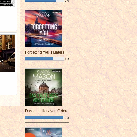
8,0
¯¯¯¯¯¯¯¯¯¯¯¯¯¯¯¯¯¯¯¯¯¯¯¯
Forgetting You: Hunters
7,3
¯¯¯¯¯¯¯¯¯¯¯¯¯¯¯¯¯¯¯¯¯¯¯¯
Das kalte Herz von Oxford
9,8
¯¯¯¯¯¯¯¯¯¯¯¯¯¯¯¯¯¯¯¯¯¯¯¯