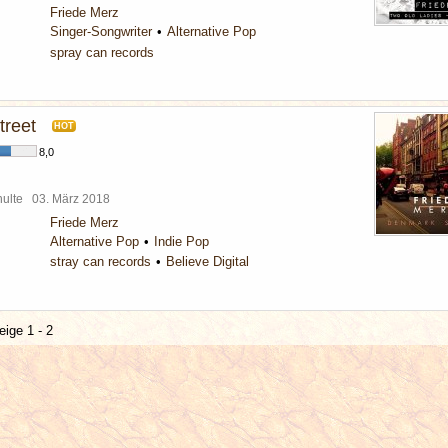
Friede Merz
Singer-Songwriter
Alternative Pop
spray can records
reet
HOT
8,0
chulte
03. März 2018
Friede Merz
Alternative Pop
Indie Pop
stray can records
Believe Digital
eige 1 - 2