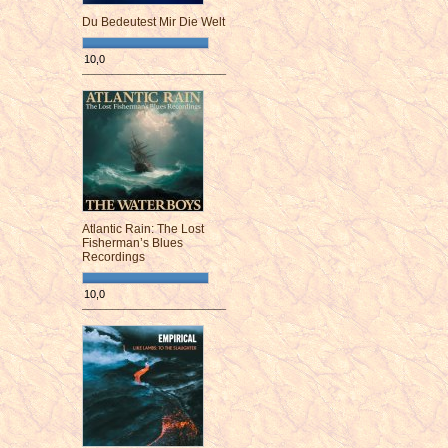
Du Bedeutest Mir Die Welt
10,0
¯¯¯¯¯¯¯¯¯¯¯¯¯¯¯¯¯¯¯¯¯¯¯¯
Atlantic Rain: The Lost
Fisherman’s Blues
Recordings
10,0
¯¯¯¯¯¯¯¯¯¯¯¯¯¯¯¯¯¯¯¯¯¯¯¯