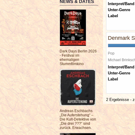
NEWS & DATES
Interpret/Band
Unter-Genre
Label
Denmark St
Dark Days Berlin 2026
Pop
- Festival im
ehemaligen
Michael Brinks
Stummfilmkino
Interpret/Band
Unter-Genre
Label
2 Ergebnisse - z
Andreas Eschbachs
„Die Auferstehung“ –
Die Kult-Detektive von
„Die drei ???“ sind
zurück. Erwachsen.