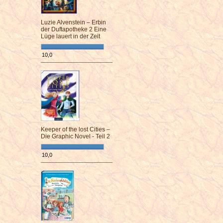
Luzie Alvenstein – Erbin
der Duftapotheke 2 Eine
Lüge lauert in der Zeit
10,0
¯¯¯¯¯¯¯¯¯¯¯¯¯¯¯¯¯¯¯¯¯¯¯¯
Keeper of the lost Cities –
Die Graphic Novel - Teil 2
10,0
¯¯¯¯¯¯¯¯¯¯¯¯¯¯¯¯¯¯¯¯¯¯¯¯