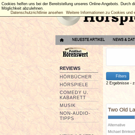
Cookies helfen uns bei der Bereitstellung unseres Online-Angebots. Durch d
Möglichkeit abzulehnen.
Datenschutzrichtlinie ansehen
Weitere Informationen zu Cookies und 
NEUESTE ARTIKEL
NEWS & DA
REVIEWS
Filters
HÖRBÜCHER
2 Ergebnisse - z
HÖRSPIELE
COMEDY U.
KABARETT
MUSIK
Two Old La
NON-AUDIO-
TIPPS
Alternative
Michael Brinks