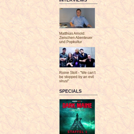
Matthias Arnold:
Zwischen Abenteuer
und Popkultur
Roine Stolt - "We can’t
be stopped by an evil
virus!"
SPECIALS