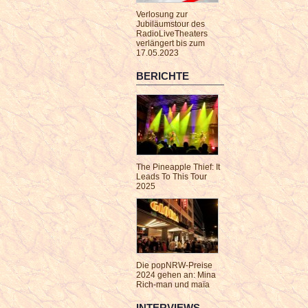
Verlosung zur
Jubiläumstour des
RadioLiveTheaters
verlängert bis zum
17.05.2023
BERICHTE
The Pineapple Thief: It
Leads To This Tour
2025
Die popNRW-Preise
2024 gehen an: Mina
Rich-man und maïa
INTERVIEWS