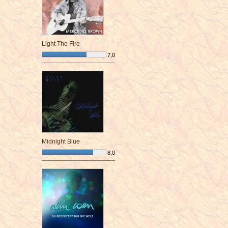
Light The Fire
7,0
¯¯¯¯¯¯¯¯¯¯¯¯¯¯¯¯¯¯¯¯¯¯¯¯
Midnight Blue
8,0
¯¯¯¯¯¯¯¯¯¯¯¯¯¯¯¯¯¯¯¯¯¯¯¯