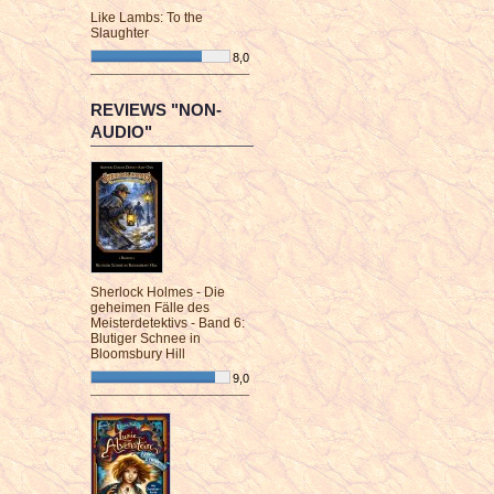
Like Lambs: To the
Slaughter
8,0
¯¯¯¯¯¯¯¯¯¯¯¯¯¯¯¯¯¯¯¯¯¯¯¯
REVIEWS "NON-
AUDIO"
Sherlock Holmes - Die
geheimen Fälle des
Meisterdetektivs - Band 6:
Blutiger Schnee in
Bloomsbury Hill
9,0
¯¯¯¯¯¯¯¯¯¯¯¯¯¯¯¯¯¯¯¯¯¯¯¯