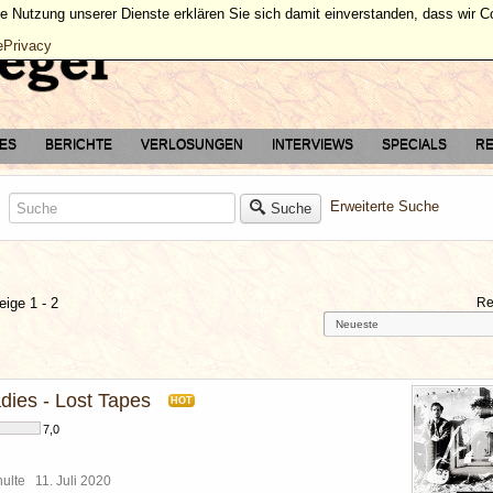
ie Nutzung unserer Dienste erklären Sie sich damit einverstanden, dass wir 
ePrivacy
TES
BERICHTE
VERLOSUNGEN
INTERVIEWS
SPECIALS
RE
Erweiterte Suche
Suche
eige 1 - 2
Re
dies - Lost Tapes
HOT
7,0
chulte
11. Juli 2020