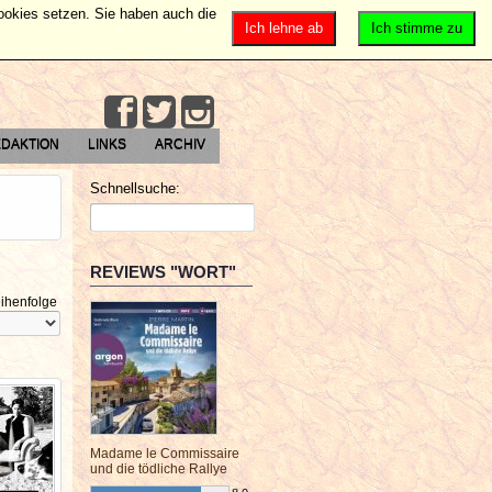
Cookies setzen. Sie haben auch die
Ich lehne ab
Ich stimme zu
DAKTION
LINKS
ARCHIV
Schnellsuche:
REVIEWS "WORT"
ihenfolge
Madame le Commissaire
und die tödliche Rallye