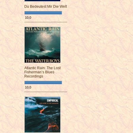
Du Bedeutest Mir Die Welt
10,0
¯¯¯¯¯¯¯¯¯¯¯¯¯¯¯¯¯¯¯¯¯¯¯¯
Atlantic Rain: The Lost
Fisherman’s Blues
Recordings
10,0
¯¯¯¯¯¯¯¯¯¯¯¯¯¯¯¯¯¯¯¯¯¯¯¯