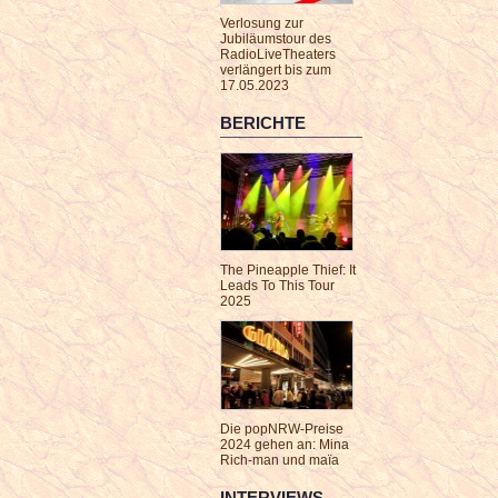
Verlosung zur
Jubiläumstour des
RadioLiveTheaters
verlängert bis zum
17.05.2023
BERICHTE
The Pineapple Thief: It
Leads To This Tour
2025
Die popNRW-Preise
2024 gehen an: Mina
Rich-man und maïa
INTERVIEWS