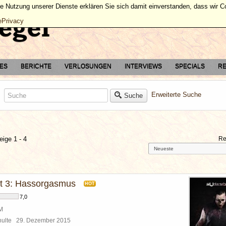
ie Nutzung unserer Dienste erklären Sie sich damit einverstanden, dass wir 
ePrivacy
TES
BERICHTE
VERLOSUNGEN
INTERVIEWS
SPECIALS
RE
Erweiterte Suche
Suche
eige 1 - 4
Re
t 3: Hassorgasmus
HOT
7,0
BM
chulte
29. Dezember 2015