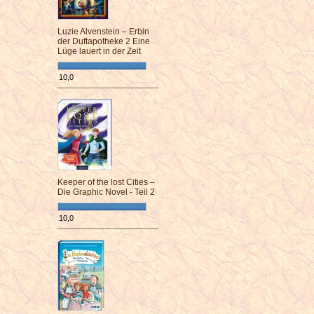
Luzie Alvenstein – Erbin
der Duftapotheke 2 Eine
Lüge lauert in der Zeit
10,0
¯¯¯¯¯¯¯¯¯¯¯¯¯¯¯¯¯¯¯¯¯¯¯¯
Keeper of the lost Cities –
Die Graphic Novel - Teil 2
10,0
¯¯¯¯¯¯¯¯¯¯¯¯¯¯¯¯¯¯¯¯¯¯¯¯