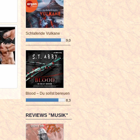
Schlafende Vulkane
9,0
¯¯¯¯¯¯¯¯¯¯¯¯¯¯¯¯¯¯¯¯¯¯¯¯
Blood – Du sollst bereuen
8,3
¯¯¯¯¯¯¯¯¯¯¯¯¯¯¯¯¯¯¯¯¯¯¯¯
REVIEWS "MUSIK"