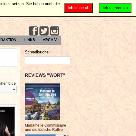
Cookies setzen. Sie haben auch die
Ich lehne ab
Ich stimme zu
DAKTION
LINKS
ARCHIV
Schnellsuche:
REVIEWS "WORT"
ihenfolge
Madame le Commissaire
und die tödliche Rallye