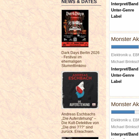
NEWS & DATES
Interpret/Band
Unter-Genre
Label
Monster Akt
Dark Days Berlin 2026
Elektronik u. E
- Festival im
ehemaligen
Michael Brinks
Stummfilmkino
Interpret/Band
Unter-Genre
Label
Monster Ak
Andreas Eschbachs
„Die Auferstehung“ –
Elektronik u. E
Die Kult-Detektive von
Michael Brinks
„Die drei ???“ sind
zurück. Erwachsen.
Interpret/Band