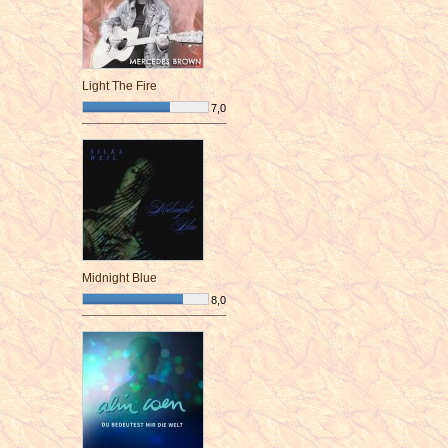
Light The Fire
7,0
¯¯¯¯¯¯¯¯¯¯¯¯¯¯¯¯¯¯¯¯¯¯¯¯
Midnight Blue
8,0
¯¯¯¯¯¯¯¯¯¯¯¯¯¯¯¯¯¯¯¯¯¯¯¯