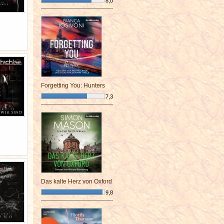
8,0
¯¯¯¯¯¯¯¯¯¯¯¯¯¯¯¯¯¯¯¯¯¯¯¯
Forgetting You: Hunters
7,3
¯¯¯¯¯¯¯¯¯¯¯¯¯¯¯¯¯¯¯¯¯¯¯¯
Das kalte Herz von Oxford
9,8
¯¯¯¯¯¯¯¯¯¯¯¯¯¯¯¯¯¯¯¯¯¯¯¯