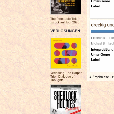
Unter-Genre
Label
The Pineapple Thief
zurück auf Tour 2025
dreckig und
VERLOSUNGEN
Elektronik u. E
Michael Brinks
Interpret/Band
Unter-Genre
Label
Verlosung: The Harper
Trio - Dialogue of
4 Ergebnisse - z
Thoughts