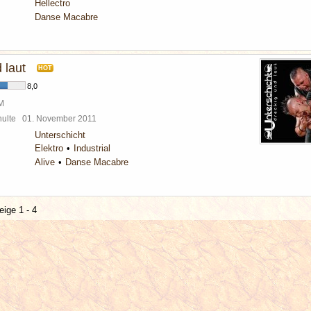
Hellectro
Danse Macabre
 laut
HOT
8,0
BM
chulte
01. November 2011
Unterschicht
Elektro
Industrial
Alive
Danse Macabre
eige 1 - 4