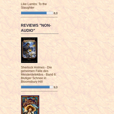
Like Lambs: To the
Slaughter
8,0
¯¯¯¯¯¯¯¯¯¯¯¯¯¯¯¯¯¯¯¯¯¯¯¯
REVIEWS "NON-
AUDIO"
Sherlock Holmes - Die
geheimen Fälle des
Meisterdetektivs - Band 6:
Blutiger Schnee in
Bloomsbury Hill
9,0
¯¯¯¯¯¯¯¯¯¯¯¯¯¯¯¯¯¯¯¯¯¯¯¯