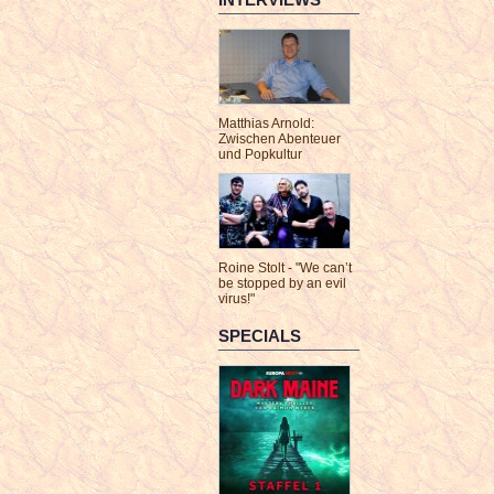
Matthias Arnold:
Zwischen Abenteuer
und Popkultur
Roine Stolt - "We can’t
be stopped by an evil
virus!"
SPECIALS