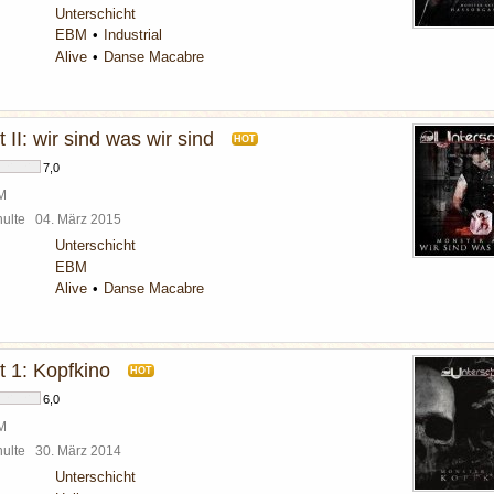
Unterschicht
EBM
Industrial
Alive
Danse Macabre
 II: wir sind was wir sind
HOT
7,0
BM
chulte
04. März 2015
Unterschicht
EBM
Alive
Danse Macabre
t 1: Kopfkino
HOT
6,0
BM
chulte
30. März 2014
Unterschicht