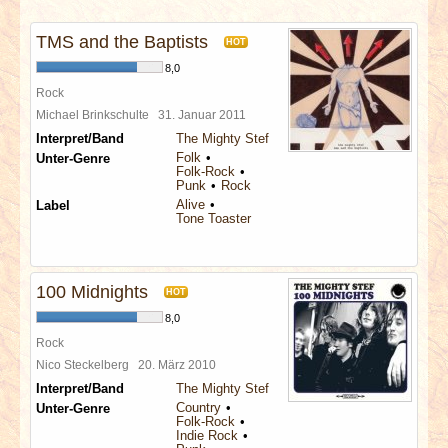
INTERVIEWS
TMS and the Baptists
HOT
SPECIALS
8,0
Rock
REDAKTION
Michael Brinkschulte
31. Januar 2011
Interpret/Band
The Mighty Stef
Folk
Unter-Genre
LINKS
Folk-Rock
Punk
Rock
Alive
Label
ARCHIV
Tone Toaster
100 Midnights
HOT
8,0
Rock
Nico Steckelberg
20. März 2010
Interpret/Band
The Mighty Stef
Country
Unter-Genre
Folk-Rock
Indie Rock