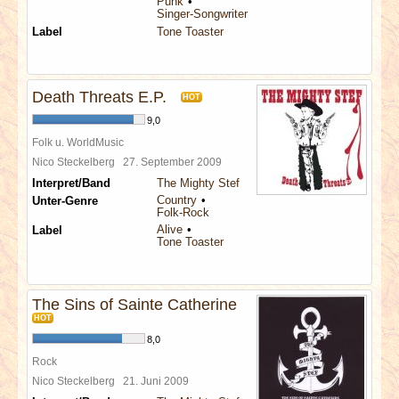
Punk
Singer-Songwriter
Label
Tone Toaster
Death Threats E.P.
HOT
9,0
Folk u. WorldMusic
Nico Steckelberg
27. September 2009
Interpret/Band
The Mighty Stef
Country
Unter-Genre
Folk-Rock
Alive
Label
Tone Toaster
The Sins of Sainte Catherine
HOT
8,0
Rock
Nico Steckelberg
21. Juni 2009