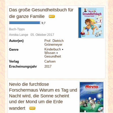
INTERVIEWS
Das große Gesundheitsbuch für
SPECIALS
die ganze Familie
HOT
9,7
REDAKTION
Buch-Tipps
Annika Lange
05. Oktober 2017
Autor(en)
Prof. Dietrich
LINKS
Grönemeyer
Kinderbuch
Genre
Wissen
ARCHIV
Gesundheit
Verlag
Carlsen
Erscheinungsjahr
2017
Nevio die furchtlose
Forschermaus Warum es Tag und
Nacht wird, die Sonne scheint
und der Mond um die Erde
wandert
HOT