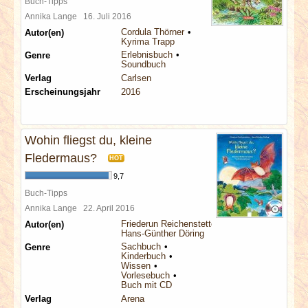
Buch-Tipps
Annika Lange
16. Juli 2016
Cordula Thörner
Autor(en)
Kyrima Trapp
Erlebnisbuch
Genre
Soundbuch
Verlag
Carlsen
Erscheinungsjahr
2016
Wohin fliegst du, kleine
Fledermaus?
HOT
9,7
Buch-Tipps
Annika Lange
22. April 2016
Friederun Reichenstetter
Autor(en)
Hans-Günther Döring
Sachbuch
Genre
Kinderbuch
Wissen
Vorlesebuch
Buch mit CD
Verlag
Arena