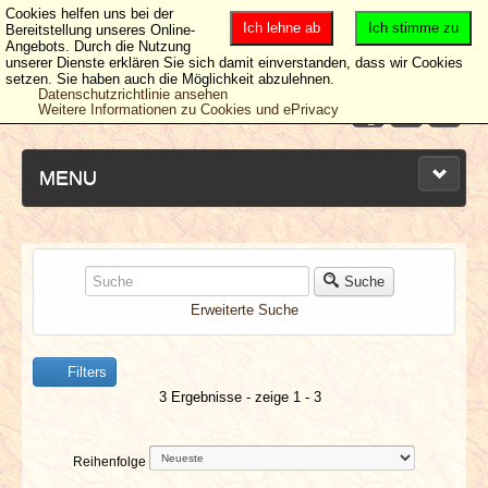
Cookies helfen uns bei der
Ich lehne ab
Ich stimme zu
Bereitstellung unseres Online-
Angebots. Durch die Nutzung
unserer Dienste erklären Sie sich damit einverstanden, dass wir Cookies
setzen. Sie haben auch die Möglichkeit abzulehnen.
Datenschutzrichtlinie ansehen
Weitere Informationen zu Cookies und ePrivacy
MENU
NEUESTE ARTIKEL
Suche
Erweiterte Suche
NEWS & DATES
Filters
BERICHTE
3 Ergebnisse - zeige 1 - 3
VERLOSUNGEN
Reihenfolge