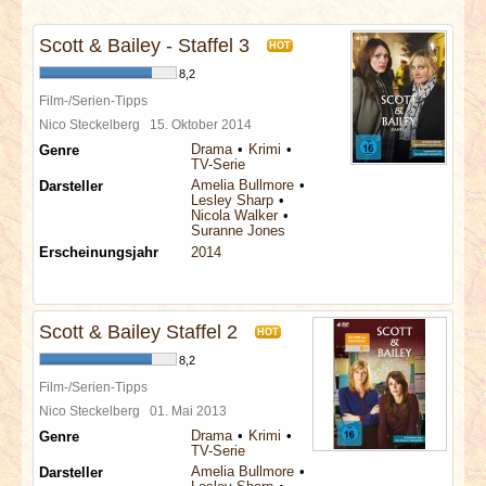
INTERVIEWS
Scott & Bailey - Staffel 3
HOT
SPECIALS
8,2
Film-/Serien-Tipps
REDAKTION
Nico Steckelberg
15. Oktober 2014
Drama
Krimi
Genre
TV-Serie
LINKS
Amelia Bullmore
Darsteller
Lesley Sharp
Nicola Walker
Suranne Jones
ARCHIV
Erscheinungsjahr
2014
Scott & Bailey Staffel 2
HOT
8,2
Film-/Serien-Tipps
Nico Steckelberg
01. Mai 2013
Drama
Krimi
Genre
TV-Serie
Amelia Bullmore
Darsteller