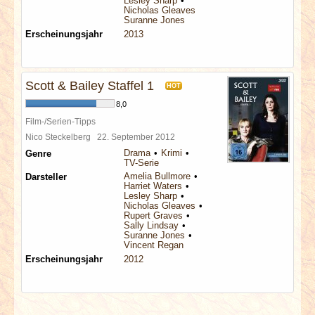
Lesley Sharp
Nicholas Gleaves
Suranne Jones
Erscheinungsjahr
2013
Scott & Bailey Staffel 1
HOT
8,0
Film-/Serien-Tipps
Nico Steckelberg
22. September 2012
Drama
Krimi
Genre
TV-Serie
Amelia Bullmore
Darsteller
Harriet Waters
Lesley Sharp
Nicholas Gleaves
Rupert Graves
Sally Lindsay
Suranne Jones
Vincent Regan
Erscheinungsjahr
2012