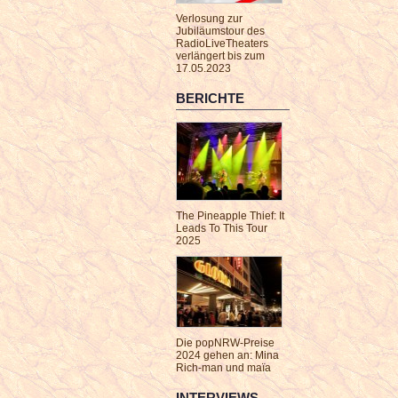
Verlosung zur
Jubiläumstour des
RadioLiveTheaters
verlängert bis zum
17.05.2023
BERICHTE
The Pineapple Thief: It
Leads To This Tour
2025
Die popNRW-Preise
2024 gehen an: Mina
Rich-man und maïa
INTERVIEWS