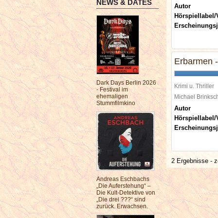
NEWS & DATES
Autor
Hörspiellabel/
Erscheinungsj
Erbarmen - 
Dark Days Berlin 2026
Krimi u. Thriller
- Festival im
ehemaligen
Michael Brinks
Stummfilmkino
Autor
Hörspiellabel/
Erscheinungsj
2 Ergebnisse - z
Andreas Eschbachs
„Die Auferstehung“ –
Die Kult-Detektive von
„Die drei ???“ sind
zurück. Erwachsen.