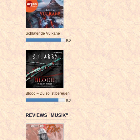
Schlafende Vulkane
9,0
¯¯¯¯¯¯¯¯¯¯¯¯¯¯¯¯¯¯¯¯¯¯¯¯
Blood – Du sollst bereuen
8,3
¯¯¯¯¯¯¯¯¯¯¯¯¯¯¯¯¯¯¯¯¯¯¯¯
REVIEWS "MUSIK"