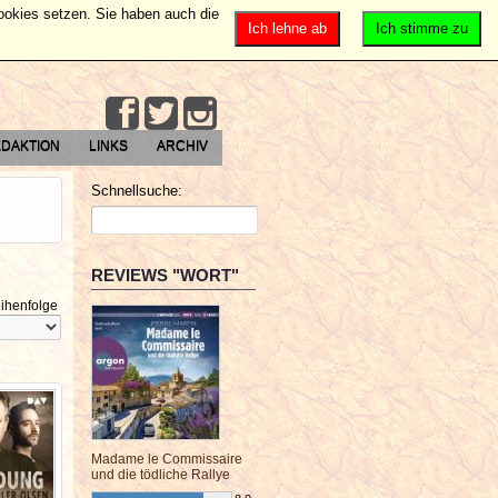
Cookies setzen. Sie haben auch die
Ich lehne ab
Ich stimme zu
DAKTION
LINKS
ARCHIV
Schnellsuche:
REVIEWS "WORT"
ihenfolge
Madame le Commissaire
und die tödliche Rallye