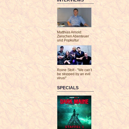
Matthias Arnold:
Zwischen Abenteuer
und Popkultur
Roine Stolt - "We can’t
be stopped by an evil
virus!"
SPECIALS