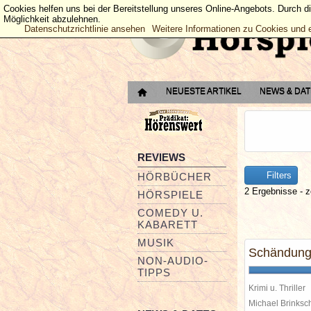
Cookies helfen uns bei der Bereitstellung unseres Online-Angebots. Durch d
Möglichkeit abzulehnen.
Datenschutzrichtlinie ansehen
Weitere Informationen zu Cookies und 
NEUESTE ARTIKEL
NEWS & DA
REVIEWS
Filters
HÖRBÜCHER
2 Ergebnisse - z
HÖRSPIELE
COMEDY U.
KABARETT
MUSIK
Schändung 
NON-AUDIO-
TIPPS
Krimi u. Thriller
Michael Brinks