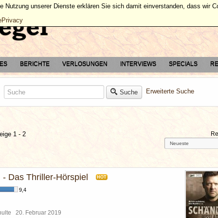
ie Nutzung unserer Dienste erklären Sie sich damit einverstanden, dass wir 
ePrivacy
TES
BERICHTE
VERLOSUNGEN
INTERVIEWS
SPECIALS
RE
Erweiterte Suche
Suche
eige 1 - 2
Re
- Das Thriller-Hörspiel
HOT
9,4
chulte
20. Februar 2019