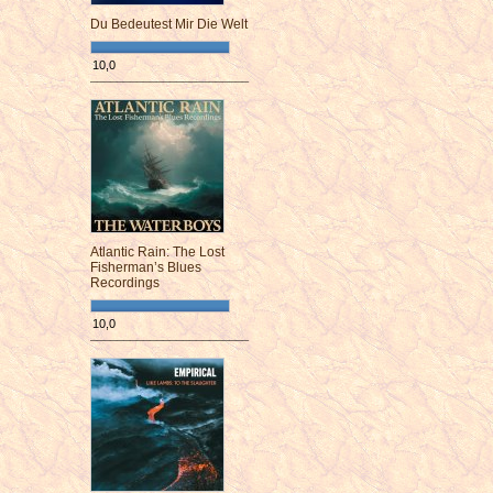
Du Bedeutest Mir Die Welt
10,0
¯¯¯¯¯¯¯¯¯¯¯¯¯¯¯¯¯¯¯¯¯¯¯¯
Atlantic Rain: The Lost
Fisherman’s Blues
Recordings
10,0
¯¯¯¯¯¯¯¯¯¯¯¯¯¯¯¯¯¯¯¯¯¯¯¯