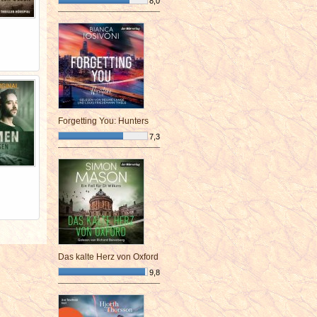
8,0
¯¯¯¯¯¯¯¯¯¯¯¯¯¯¯¯¯¯¯¯¯¯¯¯
Forgetting You: Hunters
7,3
¯¯¯¯¯¯¯¯¯¯¯¯¯¯¯¯¯¯¯¯¯¯¯¯
Das kalte Herz von Oxford
9,8
¯¯¯¯¯¯¯¯¯¯¯¯¯¯¯¯¯¯¯¯¯¯¯¯