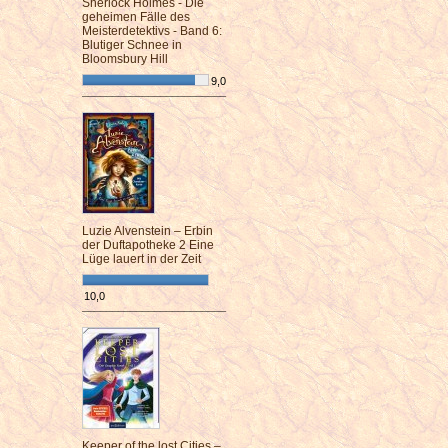
Sherlock Holmes - Die
geheimen Fälle des
Meisterdetektivs - Band 6:
Blutiger Schnee in
Bloomsbury Hill
9,0
¯¯¯¯¯¯¯¯¯¯¯¯¯¯¯¯¯¯¯¯¯¯¯¯
Luzie Alvenstein – Erbin
der Duftapotheke 2 Eine
Lüge lauert in der Zeit
10,0
¯¯¯¯¯¯¯¯¯¯¯¯¯¯¯¯¯¯¯¯¯¯¯¯
Keeper of the lost Cities –