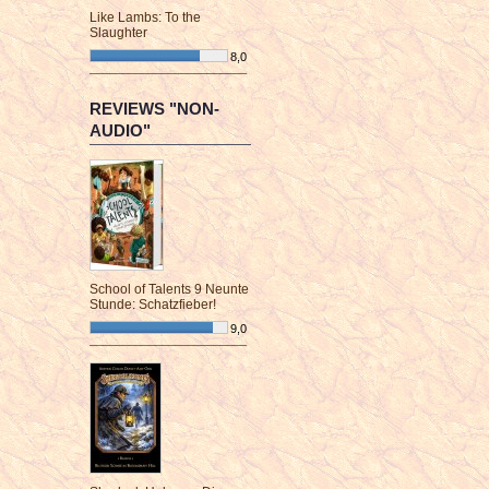
Like Lambs: To the
Slaughter
8,0
¯¯¯¯¯¯¯¯¯¯¯¯¯¯¯¯¯¯¯¯¯¯¯¯
REVIEWS "NON-
AUDIO"
School of Talents 9 Neunte
Stunde: Schatzfieber!
9,0
¯¯¯¯¯¯¯¯¯¯¯¯¯¯¯¯¯¯¯¯¯¯¯¯