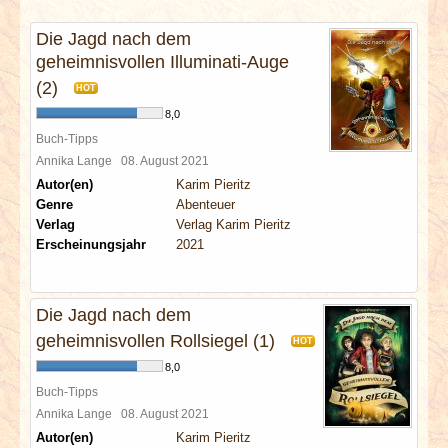
INTERVIEWS
Die Jagd nach dem
geheimnisvollen Illuminati-Auge
SPECIALS
(2)
HOT
REDAKTION
8,0
Buch-Tipps
Annika Lange
08. August 2021
LINKS
Autor(en)
Karim Pieritz
Genre
Abenteuer
ARCHIV
Verlag
Verlag Karim Pieritz
Erscheinungsjahr
2021
Die Jagd nach dem
geheimnisvollen Rollsiegel (1)
HOT
8,0
Buch-Tipps
Annika Lange
08. August 2021
Autor(en)
Karim Pieritz