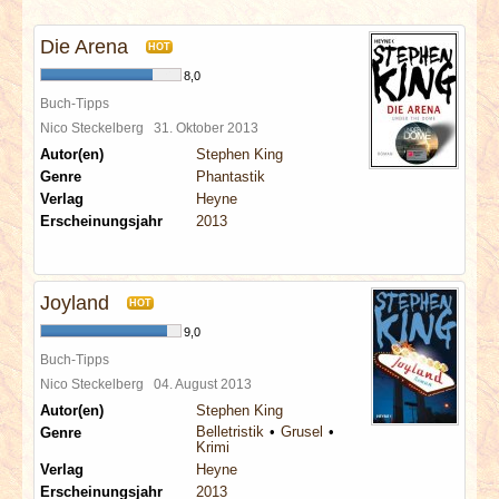
INTERVIEWS
Die Arena
HOT
SPECIALS
8,0
Buch-Tipps
REDAKTION
Nico Steckelberg
31. Oktober 2013
Autor(en)
Stephen King
Genre
Phantastik
LINKS
Verlag
Heyne
Erscheinungsjahr
2013
ARCHIV
Joyland
HOT
9,0
Buch-Tipps
Nico Steckelberg
04. August 2013
Autor(en)
Stephen King
Belletristik
Grusel
Genre
Krimi
Verlag
Heyne
Erscheinungsjahr
2013