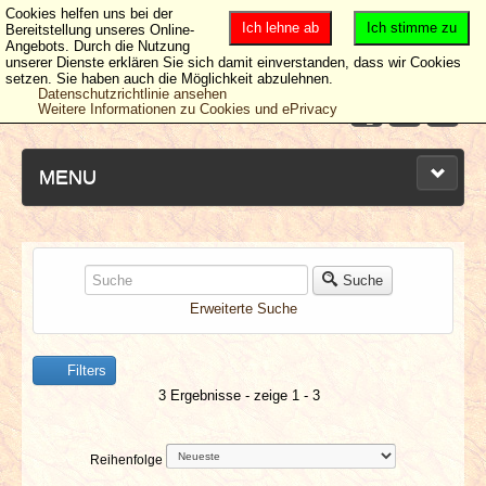
Cookies helfen uns bei der
Ich lehne ab
Ich stimme zu
Bereitstellung unseres Online-
Angebots. Durch die Nutzung
unserer Dienste erklären Sie sich damit einverstanden, dass wir Cookies
setzen. Sie haben auch die Möglichkeit abzulehnen.
Datenschutzrichtlinie ansehen
Weitere Informationen zu Cookies und ePrivacy
MENU
NEUESTE ARTIKEL
Suche
Erweiterte Suche
NEWS & DATES
Filters
BERICHTE
3 Ergebnisse - zeige 1 - 3
VERLOSUNGEN
Reihenfolge