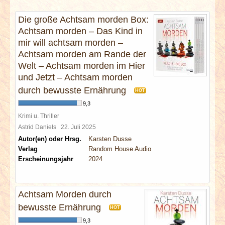
INTERVIEWS
Die große Achtsam morden Box:
Achtsam morden – Das Kind in
SPECIALS
mir will achtsam morden –
Achtsam morden am Rande der
REDAKTION
Welt – Achtsam morden im Hier
und Jetzt – Achtsam morden
LINKS
durch bewusste Ernährung
HOT
9,3
ARCHIV
Krimi u. Thriller
Astrid Daniels
22. Juli 2025
Autor(en) oder Hrsg.
Karsten Dusse
Verlag
Random House Audio
Erscheinungsjahr
2024
Achtsam Morden durch
bewusste Ernährung
HOT
9,3