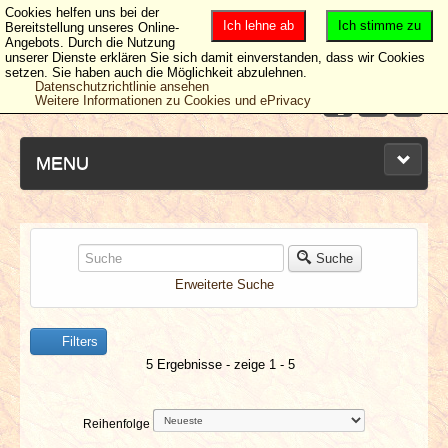
Cookies helfen uns bei der
Ich lehne ab
Ich stimme zu
Bereitstellung unseres Online-
Angebots. Durch die Nutzung
unserer Dienste erklären Sie sich damit einverstanden, dass wir Cookies
setzen. Sie haben auch die Möglichkeit abzulehnen.
Datenschutzrichtlinie ansehen
Weitere Informationen zu Cookies und ePrivacy
MENU
NEUESTE ARTIKEL
Suche
Erweiterte Suche
NEWS & DATES
Filters
BERICHTE
5 Ergebnisse - zeige 1 - 5
VERLOSUNGEN
Reihenfolge