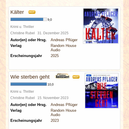
INTERVIEWS
Kälter
HOT
SPECIALS
9,0
Krimi u. Thriller
REDAKTION
Christine Rubel
31. Dezember 2025
Autor(en) oder Hrsg.
Andreas Pflüger
Verlag
Random House
LINKS
Audio
Erscheinungsjahr
2025
ARCHIV
Wie sterben geht
HOT
10,0
Krimi u. Thriller
Christine Rubel
15. November 2023
Autor(en) oder Hrsg.
Andreas Pflüger
Verlag
Random House
Audio
Erscheinungsjahr
2023