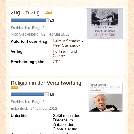
INTERVIEWS
Zug um Zug
HOT
SPECIALS
9,3
Sachbuch u. Biografie
REDAKTION
Nico Steckelberg
02. Februar 2012
Helmut Schmidt
Autor(en) oder Hrsg.
Peer Steinbrück
LINKS
Verlag
Hoffmann und
Campe
Erscheinungsjahr
2011
ARCHIV
Religion in der Verantwortung
HOT
8,8
Sachbuch u. Biografie
Ecke Buck
24. Januar 2012
Untertitel
Gefährdung des
Friedens im
Zeitalter der
Globalisierung