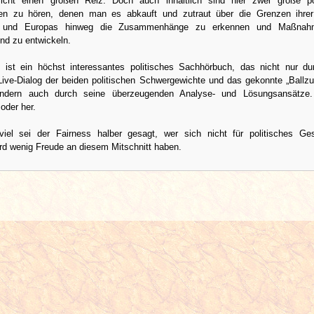
Sicht einen großen Reiz. Doch auch inhaltlich sind hier zwei große po
ten zu hören, denen man es abkauft und zutraut über die Grenzen ihrer
s und Europas hinweg die Zusammenhänge zu erkennen und Maßna
nd zu entwickeln.
ist ein höchst interessantes politisches Sachhörbuch, das nicht nur d
 Live-Dialog der beiden politischen Schwergewichte und das gekonnte „Ballzu
ondern auch durch seine überzeugenden Analyse- und Lösungsansätze.
oder her.
oviel sei der Fairness halber gesagt, wer sich nicht für politisches G
wird wenig Freude an diesem Mitschnitt haben.