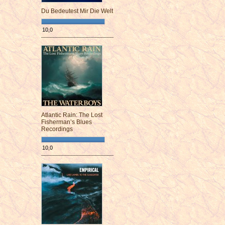
Du Bedeutest Mir Die Welt
10,0
¯¯¯¯¯¯¯¯¯¯¯¯¯¯¯¯¯¯¯¯¯¯¯¯
Atlantic Rain: The Lost
Fisherman’s Blues
Recordings
10,0
¯¯¯¯¯¯¯¯¯¯¯¯¯¯¯¯¯¯¯¯¯¯¯¯