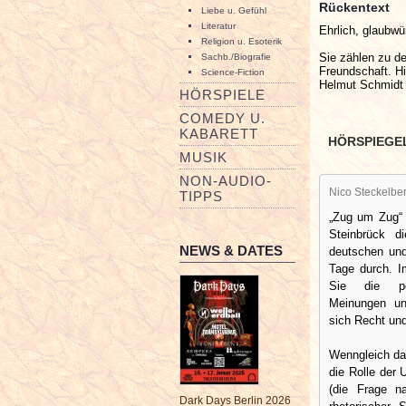
Rückentext
Liebe u. Gefühl
Literatur
Ehrlich, glaubw
Religion u. Esoterik
Sie zählen zu de
Sachb./Biografie
Freundschaft. Hi
Science-Fiction
Helmut Schmidt 
HÖRSPIELE
COMEDY U.
KABARETT
HÖRSPIEGE
MUSIK
NON-AUDIO-
Nico Steckelbe
TIPPS
„Zug um Zug“
Steinbrück di
NEWS & DATES
deutschen und
Tage durch. I
Sie die pol
Meinungen un
sich Recht und
Wenngleich das
die Rolle der
(die Frage n
Dark Days Berlin 2026