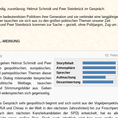
ürdig, zuverlässig: Helmut Schmidt und Peer Steinbrück im Gespräch.
n bedeutendsten Politikern ihrer Generation und sie verbindet eine langjährige
er tauschen sie sich aus zu den großen politischen Themen unserer Zeit.
und Peer Steinbrück kommen zur Sache – gezielt, ohne Politjargon, Zug um 
L-MEINUNG
02. Febr
rg
 gehen Helmut Schmidt und Peer
Story/Inhalt
e geopolitischen, europäischen,
Atmosphäre
Sprecher
 parteipolitischen Themen dieser
Aufmachung
m Dialog miteinander besprechen
Gesamtwertung
itische Weltlage, tauschen
d Stimmungsbilder aus. Geben
 widersprechen sich gegenseitig.
 Gespräch sehr geopolitisch beginnt und sich somit aus der Vogelperspektiv
 USA und Chinas in der Welt in den nächsten Jahrzehnten) hin zur Froschper
ach dem nächsten Kanzlerkandidaten der SPD) entwickelt, hat es all