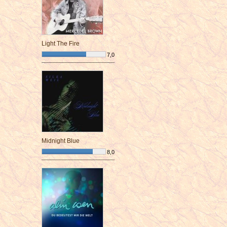
Light The Fire
7,0
¯¯¯¯¯¯¯¯¯¯¯¯¯¯¯¯¯¯¯¯¯¯¯¯
Midnight Blue
8,0
¯¯¯¯¯¯¯¯¯¯¯¯¯¯¯¯¯¯¯¯¯¯¯¯