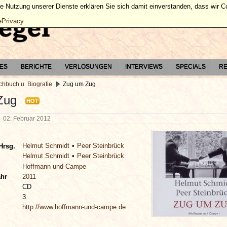
ie Nutzung unserer Dienste erklären Sie sich damit einverstanden, dass wir 
ePrivacy
TES
BERICHTE
VERLOSUNGEN
INTERVIEWS
SPECIALS
RE
chbuch u. Biografie
Zug um Zug
Zug
HOT
g
02. Februar 2012
Helmut Schmidt
Peer Steinbrück
Hrsg.
Helmut Schmidt
Peer Steinbrück
Hoffmann und Campe
ahr
2011
CD
3
http://www.hoffmann-und-campe.de