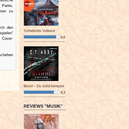
litische
 Partei,
hmen zu
urch den
Schlafende Vulkane
spielen“
9,0
 Cover-
¯¯¯¯¯¯¯¯¯¯¯¯¯¯¯¯¯¯¯¯¯¯¯¯
eschehen
Blood – Du sollst bereuen
8,3
¯¯¯¯¯¯¯¯¯¯¯¯¯¯¯¯¯¯¯¯¯¯¯¯
REVIEWS "MUSIK"