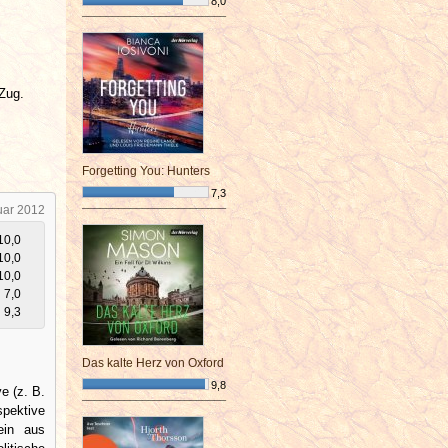
8,0
¯¯¯¯¯¯¯¯¯¯¯¯¯¯¯¯¯¯¯¯¯¯¯¯
Zug.
Forgetting You: Hunters
7,3
uar 2012
¯¯¯¯¯¯¯¯¯¯¯¯¯¯¯¯¯¯¯¯¯¯¯¯
10,0
10,0
10,0
7,0
9,3
Das kalte Herz von Oxford
9,8
e (z. B.
¯¯¯¯¯¯¯¯¯¯¯¯¯¯¯¯¯¯¯¯¯¯¯¯
spektive
ein aus