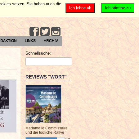
Cookies setzen. Sie haben auch die
Ich lehne ab
Ich stimme zu
DAKTION
LINKS
ARCHIV
Schnellsuche:
REVIEWS "WORT"
Madame le Commissaire
und die tödliche Rallye