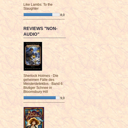
Like Lambs: To the
Slaughter
8,0
¯¯¯¯¯¯¯¯¯¯¯¯¯¯¯¯¯¯¯¯¯¯¯¯
REVIEWS "NON-
AUDIO"
Sherlock Holmes - Die
geheimen Fälle des
Meisterdetektivs - Band 6:
Blutiger Schnee in
Bloomsbury Hill
9,0
¯¯¯¯¯¯¯¯¯¯¯¯¯¯¯¯¯¯¯¯¯¯¯¯