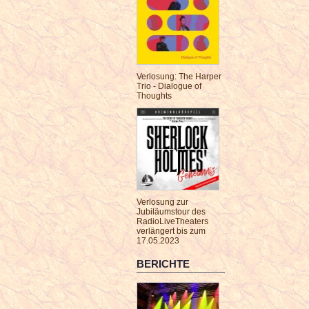
Verlosung: The Harper
Trio - Dialogue of
Thoughts
Verlosung zur
Jubiläumstour des
RadioLiveTheaters
verlängert bis zum
17.05.2023
BERICHTE