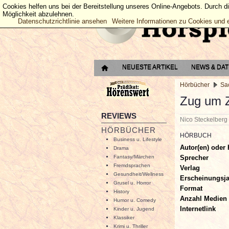
Cookies helfen uns bei der Bereitstellung unseres Online-Angebots. Durch d
Möglichkeit abzulehnen.
Datenschutzrichtlinie ansehen
Weitere Informationen zu Cookies und 
NEUESTE ARTIKEL
NEWS & DA
Hörbücher
Sa
Zug um 
REVIEWS
Nico Steckelber
HÖRBÜCHER
HÖRBUCH
Business u. Lifestyle
Autor(en) oder 
Drama
Sprecher
Fantasy/Märchen
Fremdsprachen
Verlag
Gesundheit/Wellness
Erscheinungsj
Grusel u. Horror
Format
History
Anzahl Medien
Humor u. Comedy
Internetlink
Kinder u. Jugend
Klassiker
Krimi u. Thriller