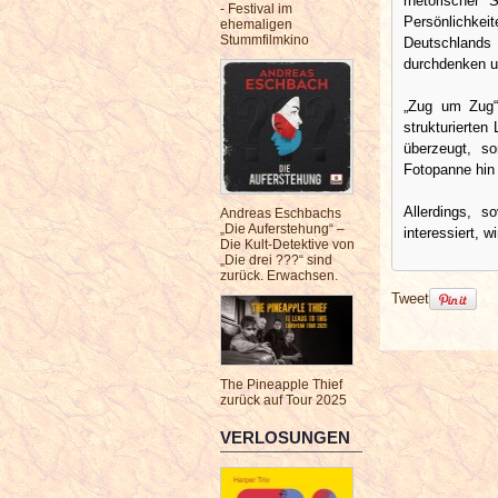
rhetorischer 
- Festival im
Persönlichkei
ehemaligen
Stummfilmkino
Deutschland
durchdenken u
„Zug um Zug“ 
strukturierten
überzeugt, s
Fotopanne hin 
Allerdings, s
Andreas Eschbachs
„Die Auferstehung“ –
interessiert, 
Die Kult-Detektive von
„Die drei ???“ sind
zurück. Erwachsen.
Tweet
The Pineapple Thief
zurück auf Tour 2025
VERLOSUNGEN