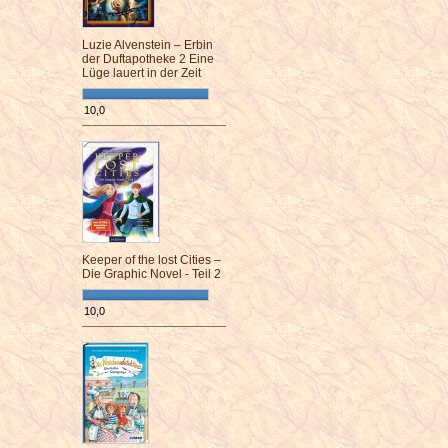
Luzie Alvenstein – Erbin
der Duftapotheke 2 Eine
Lüge lauert in der Zeit
10,0
¯¯¯¯¯¯¯¯¯¯¯¯¯¯¯¯¯¯¯¯¯¯¯¯
Keeper of the lost Cities –
Die Graphic Novel - Teil 2
10,0
¯¯¯¯¯¯¯¯¯¯¯¯¯¯¯¯¯¯¯¯¯¯¯¯