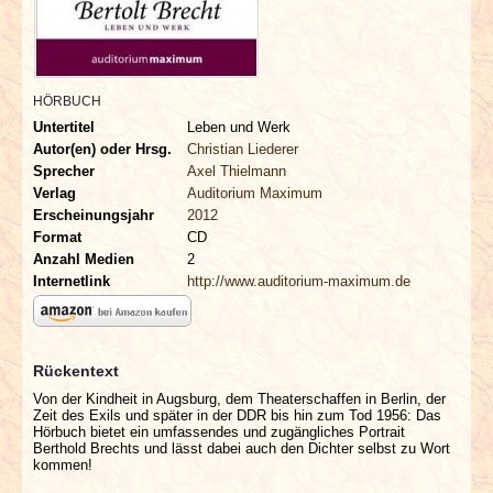
INTERVIEWS
SPECIALS
HÖRBUCH
REDAKTION
Untertitel
Leben und Werk
Autor(en) oder Hrsg.
Christian Liederer
Sprecher
Axel Thielmann
LINKS
Verlag
Auditorium Maximum
Erscheinungsjahr
2012
Format
CD
ARCHIV
Anzahl Medien
2
Internetlink
http://www.auditorium-maximum.de
Rückentext
Von der Kindheit in Augsburg, dem Theaterschaffen in Berlin, der
Zeit des Exils und später in der DDR bis hin zum Tod 1956: Das
Hörbuch bietet ein umfassendes und zugängliches Portrait
Berthold Brechts und lässt dabei auch den Dichter selbst zu Wort
kommen!