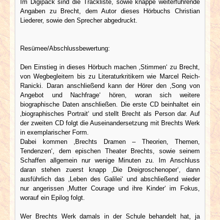
Im Digipack sind die Trackliste, sowie knappe weiterführende
Angaben zu Brecht, dem Autor dieses Hörbuchs Christian
Liederer, sowie den Sprecher abgedruckt.
Resümee/Abschlussbewertung:
Den Einstieg in dieses Hörbuch machen ‚Stimmen‘ zu Brecht,
von Wegbegleitern bis zu Literaturkritikern wie Marcel Reich-
Ranicki. Daran anschließend kann der Hörer den ‚Song von
Angebot und Nachfrage‘ hören, woran sich weitere
biographische Daten anschließen. Die erste CD beinhaltet ein
‚biographisches Portrait‘ und stellt Brecht als Person dar. Auf
der zweiten CD folgt die Auseinandersetzung mit Brechts Werk
in exemplarischer Form.
Dabei kommen ‚Brechts Dramen – Theorien, Themen,
Tendenzen‘, dem epischen Theater Brechts, sowie seinem
Schaffen allgemein nur wenige Minuten zu. Im Anschluss
daran stehen zuerst knapp ‚Die Dreigroschenoper‘, dann
ausführlich das ‚Leben des Galilei‘ und abschließend wieder
nur angerissen ‚Mutter Courage und ihre Kinder‘ im Fokus,
worauf ein Epilog folgt.
Wer Brechts Werk damals in der Schule behandelt hat, ja