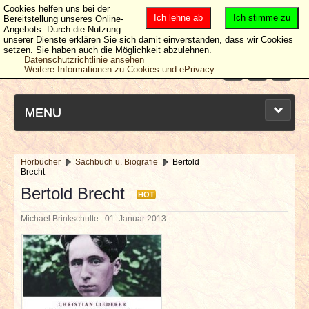
Cookies helfen uns bei der
Ich lehne ab
Ich stimme zu
Bereitstellung unseres Online-
Angebots. Durch die Nutzung
unserer Dienste erklären Sie sich damit einverstanden, dass wir Cookies
setzen. Sie haben auch die Möglichkeit abzulehnen.
Datenschutzrichtlinie ansehen
Weitere Informationen zu Cookies und ePrivacy
MENU
Hörbücher
Sachbuch u. Biografie
Bertold
Brecht
NEUESTE ARTIKEL
Bertold Brecht
HOT
NEWS & DATES
Michael Brinkschulte
01. Januar 2013
BERICHTE
VERLOSUNGEN