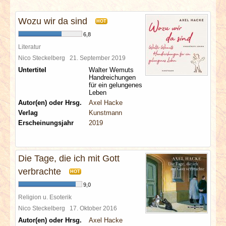
INTERVIEWS
Wozu wir da sind
HOT
SPECIALS
6,8
Literatur
REDAKTION
Nico Steckelberg
21. September 2019
Untertitel
Walter Wemuts
Handreichungen
LINKS
für ein gelungenes
Leben
Autor(en) oder Hrsg.
Axel Hacke
ARCHIV
Verlag
Kunstmann
Erscheinungsjahr
2019
Die Tage, die ich mit Gott
verbrachte
HOT
9,0
Religion u. Esoterik
Nico Steckelberg
17. Oktober 2016
Autor(en) oder Hrsg.
Axel Hacke