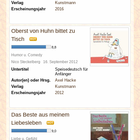
Verlag
Kunstmann
Erscheinungsjahr
2016
Oberst von Huhn bittet zu
Tisch
HOT
8,8
Humor u. Comedy
Nico Steckelberg
16. September 2012
Untertitel
Speisedeutsch für
Anfänger
Autor(en) oder Hrsg.
Axel Hacke
Verlag
Kunstmann
Erscheinungsjahr
2012
Das Beste aus meinem
Liebesleben
HOT
9,0
Liebe u. Gefühl