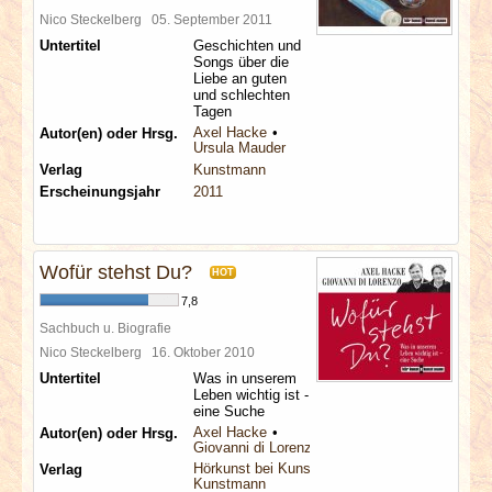
Nico Steckelberg
05. September 2011
Untertitel
Geschichten und
Songs über die
Liebe an guten
und schlechten
Tagen
Axel Hacke
Autor(en) oder Hrsg.
Ursula Mauder
Verlag
Kunstmann
Erscheinungsjahr
2011
Wofür stehst Du?
HOT
7,8
Sachbuch u. Biografie
Nico Steckelberg
16. Oktober 2010
Untertitel
Was in unserem
Leben wichtig ist -
eine Suche
Axel Hacke
Autor(en) oder Hrsg.
Giovanni di Lorenzo
Hörkunst bei Kunstmann
Verlag
Kunstmann