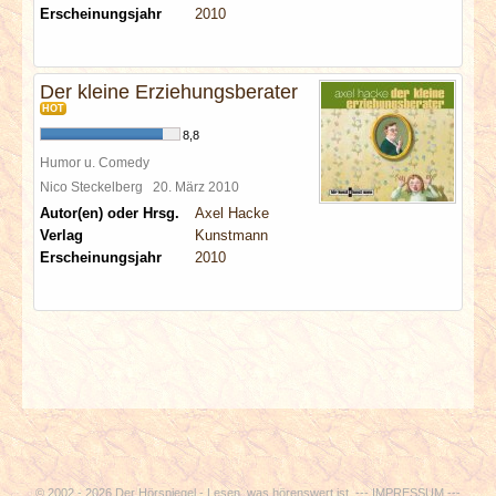
Erscheinungsjahr
2010
Der kleine Erziehungsberater
HOT
8,8
Humor u. Comedy
Nico Steckelberg
20. März 2010
Autor(en) oder Hrsg.
Axel Hacke
Verlag
Kunstmann
Erscheinungsjahr
2010
© 2002 - 2026 Der Hörspiegel - Lesen, was hörenswert ist. ---
IMPRESSUM
---