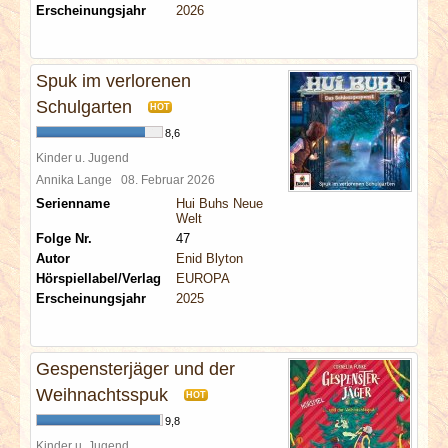
Erscheinungsjahr
2026
Spuk im verlorenen
Schulgarten
HOT
8,6
Kinder u. Jugend
Annika Lange
08. Februar 2026
Serienname
Hui Buhs Neue
Welt
Folge Nr.
47
Autor
Enid Blyton
Hörspiellabel/Verlag
EUROPA
Erscheinungsjahr
2025
Gespensterjäger und der
Weihnachtsspuk
HOT
9,8
Kinder u. Jugend