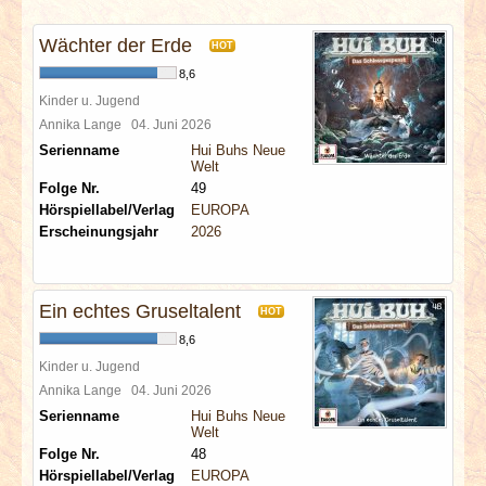
INTERVIEWS
Wächter der Erde
HOT
SPECIALS
8,6
Kinder u. Jugend
REDAKTION
Annika Lange
04. Juni 2026
Serienname
Hui Buhs Neue
Welt
LINKS
Folge Nr.
49
Hörspiellabel/Verlag
EUROPA
Erscheinungsjahr
2026
ARCHIV
Ein echtes Gruseltalent
HOT
8,6
Kinder u. Jugend
Annika Lange
04. Juni 2026
Serienname
Hui Buhs Neue
Welt
Folge Nr.
48
Hörspiellabel/Verlag
EUROPA