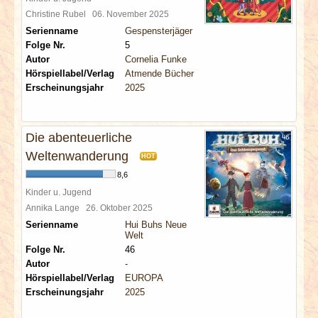
Christine Rubel
06. November 2025
Serienname
Gespensterjäger
Folge Nr.
5
Autor
Cornelia Funke
Hörspiellabel/Verlag
Atmende Bücher
Erscheinungsjahr
2025
Die abenteuerliche
Weltenwanderung
HOT
8,6
Kinder u. Jugend
Annika Lange
26. Oktober 2025
Serienname
Hui Buhs Neue
Welt
Folge Nr.
46
Autor
-
Hörspiellabel/Verlag
EUROPA
Erscheinungsjahr
2025