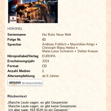
INTERVIEWS
SPECIALS
REDAKTION
HÖRSPIEL
Serienname
Hui Buhs Neue Welt
Folge Nr.
43
LINKS
Andreas Fröhlich
Maximilian Artajo
Sprecher
Christoph Maria Herbst
Marie-Luise Schramm
Stefan Krause
ARCHIV
Hörspiellabel/Verlag
EUROPA
Erscheinungsjahr
2024
Format
CD
Anzahl Medien
1
Altersempfehlung
ab 8 Jahren
Rückentext
„Manche Leute sagen, es gibt Gespenster.
Manche Leute sagen, es gibt keine Gespenster.
Ich aber sage, HUI BUH ist ein Gespenst.“