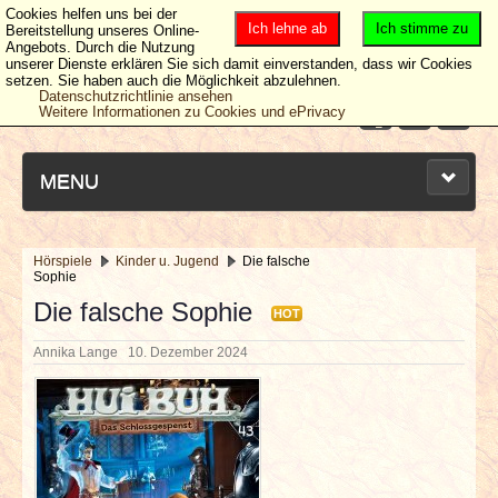
Cookies helfen uns bei der
Ich lehne ab
Ich stimme zu
Bereitstellung unseres Online-
Angebots. Durch die Nutzung
unserer Dienste erklären Sie sich damit einverstanden, dass wir Cookies
setzen. Sie haben auch die Möglichkeit abzulehnen.
Datenschutzrichtlinie ansehen
Weitere Informationen zu Cookies und ePrivacy
MENU
Hörspiele
Kinder u. Jugend
Die falsche
Sophie
NEUESTE ARTIKEL
Die falsche Sophie
HOT
NEWS & DATES
Annika Lange
10. Dezember 2024
BERICHTE
VERLOSUNGEN