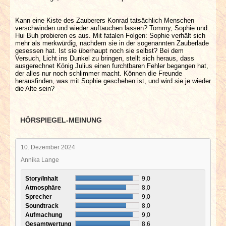
Kann eine Kiste des Zauberers Konrad tatsächlich Menschen
verschwinden und wieder auftauchen lassen? Tommy, Sophie und
Hui Buh probieren es aus. Mit fatalen Folgen: Sophie verhält sich
mehr als merkwürdig, nachdem sie in der sogenannten Zauberlade
gesessen hat. Ist sie überhaupt noch sie selbst? Bei dem
Versuch, Licht ins Dunkel zu bringen, stellt sich heraus, dass
ausgerechnet König Julius einen furchtbaren Fehler begangen hat,
der alles nur noch schlimmer macht. Können die Freunde
herausfinden, was mit Sophie geschehen ist, und wird sie je wieder
die Alte sein?
HÖRSPIEGEL-MEINUNG
10. Dezember 2024
Annika Lange
Story/Inhalt
9,0
Atmosphäre
8,0
Sprecher
9,0
Soundtrack
8,0
Aufmachung
9,0
Gesamtwertung
8,6