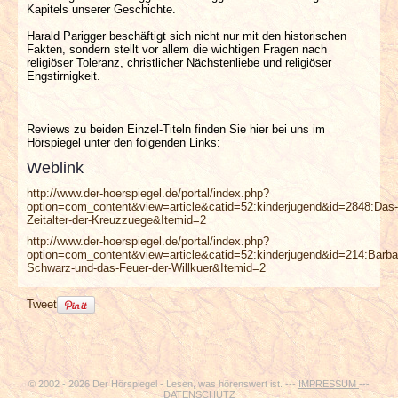
Kapitels unserer Geschichte.
Harald Parigger beschäftigt sich nicht nur mit den historischen
Fakten, sondern stellt vor allem die wichtigen Fragen nach
religiöser Toleranz, christlicher Nächstenliebe und religiöser
Engstirnigkeit.
Reviews zu beiden Einzel-Titeln finden Sie hier bei uns im
Hörspiegel unter den folgenden Links:
Weblink
http://www.der-hoerspiegel.de/portal/index.php?
option=com_content&view=article&catid=52:kinderjugend&id=2848:Das-
Zeitalter-der-Kreuzzuege&Itemid=2
http://www.der-hoerspiegel.de/portal/index.php?
option=com_content&view=article&catid=52:kinderjugend&id=214:Barba
Schwarz-und-das-Feuer-der-Willkuer&Itemid=2
Tweet
© 2002 - 2026 Der Hörspiegel - Lesen, was hörenswert ist. ---
IMPRESSUM
---
DATENSCHUTZ