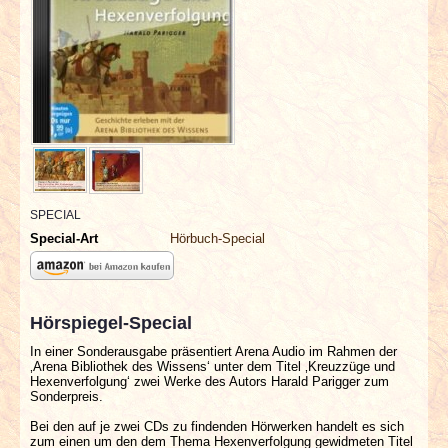
INTERVIEWS
SPECIALS
REDAKTION
LINKS
SPECIAL
ARCHIV
Special-Art
Hörbuch-Special
Hörspiegel-Special
In einer Sonderausgabe präsentiert Arena Audio im Rahmen der
‚Arena Bibliothek des Wissens‘ unter dem Titel ‚Kreuzzüge und
Hexenverfolgung‘ zwei Werke des Autors Harald Parigger zum
Sonderpreis.
Bei den auf je zwei CDs zu findenden Hörwerken handelt es sich
zum einen um den dem Thema Hexenverfolgung gewidmeten Titel