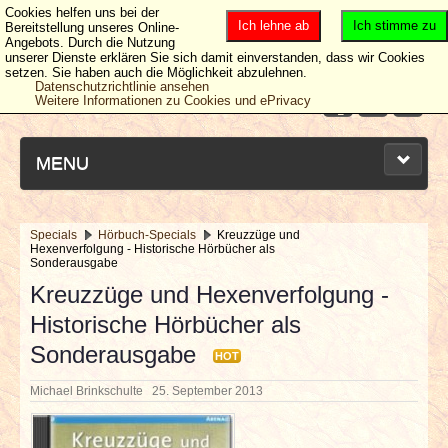
Cookies helfen uns bei der
Ich lehne ab
Ich stimme zu
Bereitstellung unseres Online-
Angebots. Durch die Nutzung
unserer Dienste erklären Sie sich damit einverstanden, dass wir Cookies
setzen. Sie haben auch die Möglichkeit abzulehnen.
Datenschutzrichtlinie ansehen
Weitere Informationen zu Cookies und ePrivacy
MENU
Specials
Hörbuch-Specials
Kreuzzüge und
Hexenverfolgung - Historische Hörbücher als
NEUESTE ARTIKEL
Sonderausgabe
Kreuzzüge und Hexenverfolgung -
NEWS & DATES
Historische Hörbücher als
Sonderausgabe
BERICHTE
HOT
Michael Brinkschulte
25. September 2013
VERLOSUNGEN