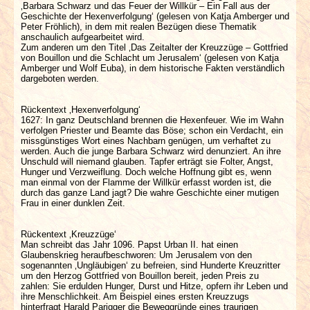
‚Barbara Schwarz und das Feuer der Willkür – Ein Fall aus der
Geschichte der Hexenverfolgung‘ (gelesen von Katja Amberger und
Peter Fröhlich), in dem mit realen Bezügen diese Thematik
anschaulich aufgearbeitet wird.
Zum anderen um den Titel ‚Das Zeitalter der Kreuzzüge – Gottfried
von Bouillon und die Schlacht um Jerusalem‘ (gelesen von Katja
Amberger und Wolf Euba), in dem historische Fakten verständlich
dargeboten werden.
Rückentext ‚Hexenverfolgung‘
1627: In ganz Deutschland brennen die Hexenfeuer. Wie im Wahn
verfolgen Priester und Beamte das Böse; schon ein Verdacht, ein
missgünstiges Wort eines Nachbarn genügen, um verhaftet zu
werden. Auch die junge Barbara Schwarz wird denunziert. An ihre
Unschuld will niemand glauben. Tapfer erträgt sie Folter, Angst,
Hunger und Verzweiflung. Doch welche Hoffnung gibt es, wenn
man einmal von der Flamme der Willkür erfasst worden ist, die
durch das ganze Land jagt? Die wahre Geschichte einer mutigen
Frau in einer dunklen Zeit.
Rückentext ‚Kreuzzüge‘
Man schreibt das Jahr 1096. Papst Urban II. hat einen
Glaubenskrieg heraufbeschworen: Um Jerusalem von den
sogenannten ‚Ungläubigen‘ zu befreien, sind Hunderte Kreuzritter
um den Herzog Gottfried von Bouillon bereit, jeden Preis zu
zahlen: Sie erdulden Hunger, Durst und Hitze, opfern ihr Leben und
ihre Menschlichkeit. Am Beispiel eines ersten Kreuzzugs
hinterfragt Harald Parigger die Beweggründe eines traurigen