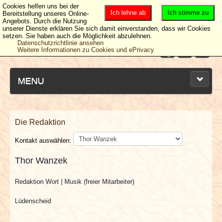
Cookies helfen uns bei der
Ich lehne ab
Ich stimme zu
Bereitstellung unseres Online-
Angebots. Durch die Nutzung
unserer Dienste erklären Sie sich damit einverstanden, dass wir Cookies
setzen. Sie haben auch die Möglichkeit abzulehnen.
Datenschutzrichtlinie ansehen
Weitere Informationen zu Cookies und ePrivacy
MENU
Die Redaktion
NEUESTE ARTIKEL
Kontakt auswählen:
NEWS & DATES
Thor Wanzek
BERICHTE
Redaktion Wort | Musik (freier Mitarbeiter)
Lüdenscheid
VERLOSUNGEN