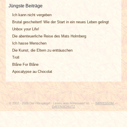
INTERVIEWS
Jüngste Beiträge
Ich kann nicht vergeben
SPECIALS
Brutal gescheitert! Wie der Start in ein neues Leben gelingt
Unbox your Life!
REDAKTION
Die abenteuerliche Reise des Mats Holmberg
Ich hasse Menschen
LINKS
Die Kunst, die Eltern zu enttäuschen
Troll
ARCHIV
Blåne For Blåne
Apocalypse au Chocolat
© 2002 - 2026 Der Hörspiegel - Lesen, was hörenswert ist. ---
IMPRESSUM
---
DATENSCHUTZ