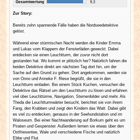
Gesamtwertung
9,3
Zur Story:
Bereits zehn spannende Fälle haben die Nordseedetektive
gelöst.
Während einer stürmischen Nacht werden die Kinder Emma
und Lukas vom Klappern der Fensterläden geweckt. Dabei
entdecken sie einen Leuchtturm, der zuvor nicht dort
gestanden hat. Wo kommt er plötzlich her? Natürlich fahren die
beiden Detektive direkt am nächsten Tag dort hin, um der
Sache auf den Grund zu gehen. Dort angekommen, werden sie
von Onno und Anneke F. Riese begrüßt, die sie in den
Leuchtturm einladen. Bei einem Stück Kuchen, versuchen die
Detektive das Rätsel um den Leuchtturm zu lösen und erfahren
viel über Leuchttürme, Navigation, Sternenbilder und mehr. Als
Theda die Leuchtturmwärter besucht, berichtet sie von ihrem
Fang, den Krabben und zeigt den Kindern das Watt. Dabei gibt
es viel zu entdecken, genauso in der Seehundstation und im
Waloseum. Bei einer Nachtwanderung auf Borkum geht es um
Piraten und Gespenster. Außerdem lernen sie etwas über den
Ostfriesentee, Wale und verschiedene Fische und natürlich
Ebbe und Flut.