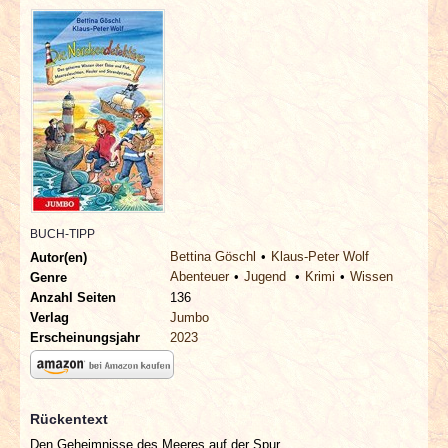
INTERVIEWS
SPECIALS
REDAKTION
LINKS
ARCHIV
BUCH-TIPP
Bettina Göschl
Klaus-Peter Wolf
Autor(en)
Abenteuer
Jugend
Krimi
Wissen
Genre
Anzahl Seiten
136
Verlag
Jumbo
Erscheinungsjahr
2023
Rückentext
Den Geheimnisse des Meeres auf der Spur