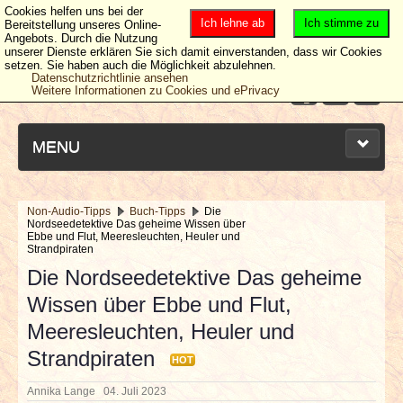
Cookies helfen uns bei der
Ich lehne ab
Ich stimme zu
Bereitstellung unseres Online-
Angebots. Durch die Nutzung
unserer Dienste erklären Sie sich damit einverstanden, dass wir Cookies
setzen. Sie haben auch die Möglichkeit abzulehnen.
Datenschutzrichtlinie ansehen
Weitere Informationen zu Cookies und ePrivacy
MENU
Non-Audio-Tipps
Buch-Tipps
Die
Nordseedetektive Das geheime Wissen über
NEUESTE ARTIKEL
Ebbe und Flut, Meeresleuchten, Heuler und
Strandpiraten
Die Nordseedetektive Das geheime
NEWS & DATES
Wissen über Ebbe und Flut,
BERICHTE
Meeresleuchten, Heuler und
Strandpiraten
HOT
VERLOSUNGEN
Annika Lange
04. Juli 2023