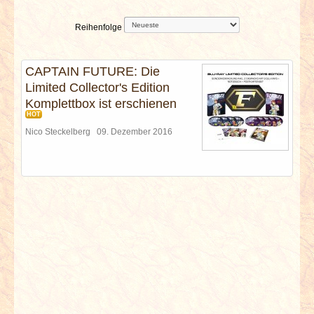
INTERVIEWS
Reihenfolge
SPECIALS
CAPTAIN FUTURE: Die
REDAKTION
Limited Collector's Edition
Komplettbox ist erschienen
LINKS
HOT
Nico Steckelberg
09. Dezember 2016
ARCHIV