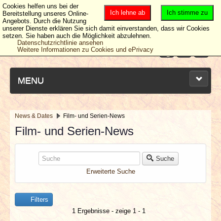
Cookies helfen uns bei der
Ich lehne ab
Ich stimme zu
Bereitstellung unseres Online-
Angebots. Durch die Nutzung
unserer Dienste erklären Sie sich damit einverstanden, dass wir Cookies
setzen. Sie haben auch die Möglichkeit abzulehnen.
Datenschutzrichtlinie ansehen
Weitere Informationen zu Cookies und ePrivacy
MENU
News & Dates
Film- und Serien-News
NEUESTE ARTIKEL
Film- und Serien-News
NEWS & DATES
Suche
Erweiterte Suche
BERICHTE
Filters
VERLOSUNGEN
1 Ergebnisse - zeige 1 - 1