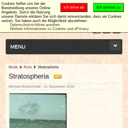
Cookies helfen uns bei der
Ich lehne ab
Ich stimme zu
Bereitstellung unseres Online-
Angebots. Durch die Nutzung
unserer Dienste erklären Sie sich damit einverstanden, dass wir Cookies
setzen. Sie haben auch die Möglichkeit abzulehnen.
Datenschutzrichtlinie ansehen
Weitere Informationen zu Cookies und ePrivacy
MENU
Musik
Rock
Stratospheria
NEUESTE ARTIKEL
Stratospheria
HOT
Michael Brinkschulte
15. Dezember 2018
NEWS & DATES
BERICHTE
VERLOSUNGEN