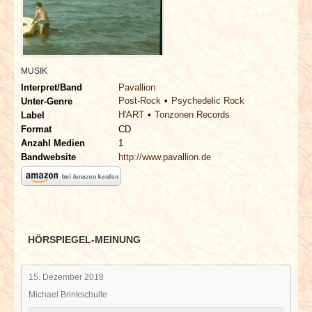
INTERVIEWS
SPECIALS
MUSIK
REDAKTION
Interpret/Band
Pavallion
Post-Rock
Psychedelic Rock
Unter-Genre
H'ART
Tonzonen Records
LINKS
Label
Format
CD
Anzahl Medien
1
ARCHIV
Bandwebsite
http://www.pavallion.de
HÖRSPIEGEL-MEINUNG
15. Dezember 2018
Michael Brinkschulte