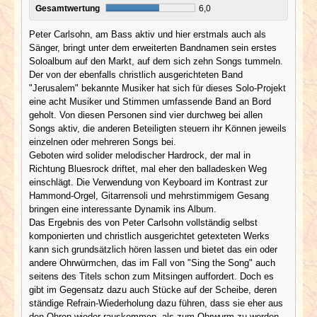
Gesamtwertung
6,0
Peter Carlsohn, am Bass aktiv und hier erstmals auch als
Sänger, bringt unter dem erweiterten Bandnamen sein erstes
Soloalbum auf den Markt, auf dem sich zehn Songs tummeln.
Der von der ebenfalls christlich ausgerichteten Band
"Jerusalem" bekannte Musiker hat sich für dieses Solo-Projekt
eine acht Musiker und Stimmen umfassende Band an Bord
geholt. Von diesen Personen sind vier durchweg bei allen
Songs aktiv, die anderen Beteiligten steuern ihr Können jeweils
einzelnen oder mehreren Songs bei.
Geboten wird solider melodischer Hardrock, der mal in
Richtung Bluesrock driftet, mal eher den balladesken Weg
einschlägt. Die Verwendung von Keyboard im Kontrast zur
Hammond-Orgel, Gitarrensoli und mehrstimmigem Gesang
bringen eine interessante Dynamik ins Album.
Das Ergebnis des von Peter Carlsohn vollständig selbst
komponierten und christlich ausgerichtet getexteten Werks
kann sich grundsätzlich hören lassen und bietet das ein oder
andere Ohrwürmchen, das im Fall von "Sing the Song" auch
seitens des Titels schon zum Mitsingen auffordert. Doch es
gibt im Gegensatz dazu auch Stücke auf der Scheibe, deren
ständige Refrain-Wiederholung dazu führen, dass sie eher aus
den Ohren wieder rauskommen, als zum Ohrwurm zu werden.