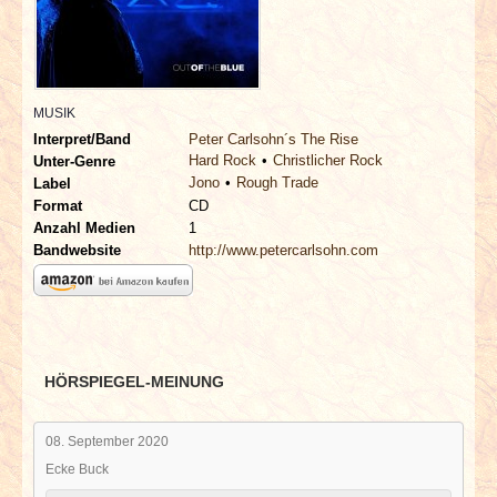
INTERVIEWS
SPECIALS
MUSIK
REDAKTION
Interpret/Band
Peter Carlsohn´s The Rise
Hard Rock
Christlicher Rock
Unter-Genre
Jono
Rough Trade
LINKS
Label
Format
CD
Anzahl Medien
1
ARCHIV
Bandwebsite
http://www.petercarlsohn.com
HÖRSPIEGEL-MEINUNG
08. September 2020
Ecke Buck