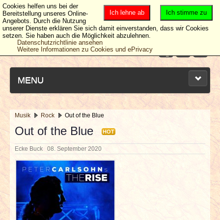
Cookies helfen uns bei der
Ich lehne ab
Ich stimme zu
Bereitstellung unseres Online-
Angebots. Durch die Nutzung
unserer Dienste erklären Sie sich damit einverstanden, dass wir Cookies
setzen. Sie haben auch die Möglichkeit abzulehnen.
Datenschutzrichtlinie ansehen
Weitere Informationen zu Cookies und ePrivacy
MENU
Musik
Rock
Out of the Blue
NEUESTE ARTIKEL
Out of the Blue
HOT
Ecke Buck
08. September 2020
NEWS & DATES
BERICHTE
VERLOSUNGEN