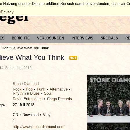
ie Nutzung unserer Dienste erklären Sie sich damit einverstanden, dass wir 
ePrivacy
TES
BERICHTE
VERLOSUNGEN
INTERVIEWS
SPECIALS
RE
Don´t Believe What You Think
lieve What You Think
HOT
14. September 2018
Stone Diamond
Rock
Pop
Funk
Alternative
Rhythm n Blues
Soul
Davin Enterprises
Cargo Records
gs-
27. Juli 2018
CD
Download
Vinyl
1
http://www.stone-diamond.com