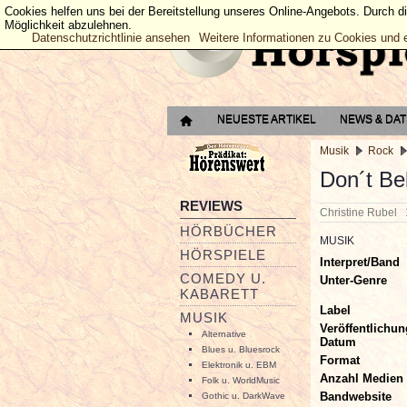
Cookies helfen uns bei der Bereitstellung unseres Online-Angebots. Durch d
Möglichkeit abzulehnen.
Datenschutzrichtlinie ansehen
Weitere Informationen zu Cookies und 
NEUESTE ARTIKEL
NEWS & DA
Musik
Rock
Don´t Be
REVIEWS
Christine Rubel
HÖRBÜCHER
MUSIK
HÖRSPIELE
Interpret/Band
COMEDY U.
Unter-Genre
KABARETT
Label
MUSIK
Veröffentlichun
Alternative
Datum
Blues u. Bluesrock
Format
Elektronik u. EBM
Anzahl Medien
Folk u. WorldMusic
Bandwebsite
Gothic u. DarkWave