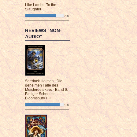
Like Lambs: To the
Slaughter
8,0
¯¯¯¯¯¯¯¯¯¯¯¯¯¯¯¯¯¯¯¯¯¯¯¯
REVIEWS "NON-
AUDIO"
Sherlock Holmes - Die
geheimen Fälle des
Meisterdetektivs - Band 6:
Blutiger Schnee in
Bloomsbury Hill
9,0
¯¯¯¯¯¯¯¯¯¯¯¯¯¯¯¯¯¯¯¯¯¯¯¯