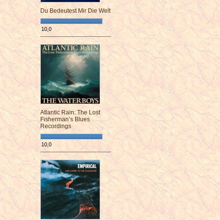
Du Bedeutest Mir Die Welt
10,0
¯¯¯¯¯¯¯¯¯¯¯¯¯¯¯¯¯¯¯¯¯¯¯¯
Atlantic Rain: The Lost
Fisherman’s Blues
Recordings
10,0
¯¯¯¯¯¯¯¯¯¯¯¯¯¯¯¯¯¯¯¯¯¯¯¯