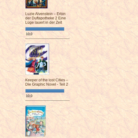
Luzie Alvenstein – Erbin
der Duftapotheke 2 Eine
Lüge lauert in der Zeit
10,0
¯¯¯¯¯¯¯¯¯¯¯¯¯¯¯¯¯¯¯¯¯¯¯¯
Keeper of the lost Cities –
Die Graphic Novel - Teil 2
10,0
¯¯¯¯¯¯¯¯¯¯¯¯¯¯¯¯¯¯¯¯¯¯¯¯