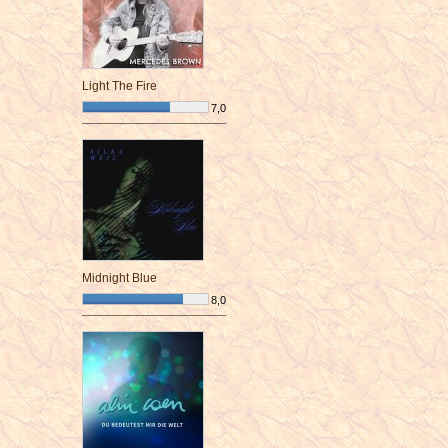
Light The Fire
7,0
¯¯¯¯¯¯¯¯¯¯¯¯¯¯¯¯¯¯¯¯¯¯¯¯
Midnight Blue
8,0
¯¯¯¯¯¯¯¯¯¯¯¯¯¯¯¯¯¯¯¯¯¯¯¯