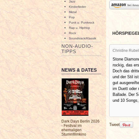
Jazz
Kinderlieder
Metal
Pop
Punk u. Punkrock
Rap u. HipHop
HÖRSPIEGE
Rock
Soundtrack/Klassik
NON-AUDIO-
Christine Rubel
TIPPS
Stone Diamond
rockig, das er
NEWS & DATES
Doch das dritt
und der Stil i
gut ausgereif
im Duett oder m
Ballade. Der S
und 10 Songs, 
Dark Days Berlin 2026
Tweet
- Festival im
ehemaligen
Stummfilmkino