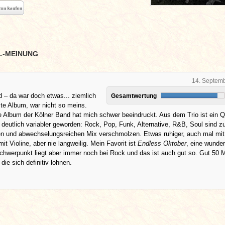
L-MEINUNG
14. Septem
 – da war doch etwas... ziemlich
Gesamtwertung
ste Album, war nicht so meins.
e Album der Kölner Band hat mich schwer beeindruckt. Aus dem Trio ist ein Q
st deutlich variabler geworden: Rock, Pop, Funk, Alternative, R&B, Soul sind 
ten und abwechselungsreichen Mix verschmolzen. Etwas ruhiger, auch mal mit
it Violine, aber nie langweilig. Mein Favorit ist
Endless Oktober
, eine wunde
chwerpunkt liegt aber immer noch bei Rock und das ist auch gut so. Gut 50 
die sich definitiv lohnen.