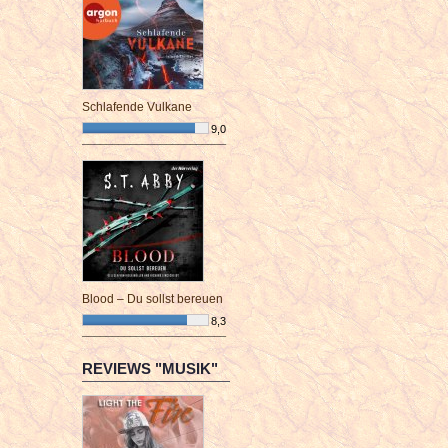
Schlafende Vulkane
9,0
¯¯¯¯¯¯¯¯¯¯¯¯¯¯¯¯¯¯¯¯¯¯¯¯
Blood – Du sollst bereuen
8,3
¯¯¯¯¯¯¯¯¯¯¯¯¯¯¯¯¯¯¯¯¯¯¯¯
REVIEWS "MUSIK"