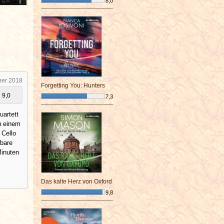
8,0
¯¯¯¯¯¯¯¯¯¯¯¯¯¯¯¯¯¯¯¯¯¯¯¯
ber 2018
Forgetting You: Hunters
9,0
7,3
¯¯¯¯¯¯¯¯¯¯¯¯¯¯¯¯¯¯¯¯¯¯¯¯
uartett
zu einem
 Cello
rbare
Minuten
Das kalte Herz von Oxford
9,8
¯¯¯¯¯¯¯¯¯¯¯¯¯¯¯¯¯¯¯¯¯¯¯¯