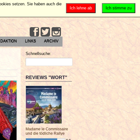
Cookies setzen. Sie haben auch die
Ich lehne ab
Ich stimme zu
DAKTION
LINKS
ARCHIV
Schnellsuche:
REVIEWS "WORT"
Madame le Commissaire
und die tödliche Rallye