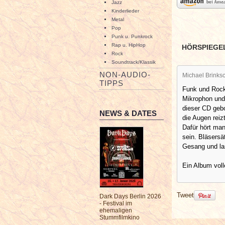
Jazz
Kinderlieder
Metal
Pop
Punk u. Punkrock
Rap u. HipHop
HÖRSPIEGE
Rock
Soundtrack/Klassik
NON-AUDIO-
Michael Brinksc
TIPPS
Funk und Rock
Mikrophon und
dieser CD geb
NEWS & DATES
die Augen reiz
Dafür hört ma
sein. Bläsersä
Gesang und la
Ein Album vol
Tweet
Dark Days Berlin 2026
- Festival im
ehemaligen
Stummfilmkino