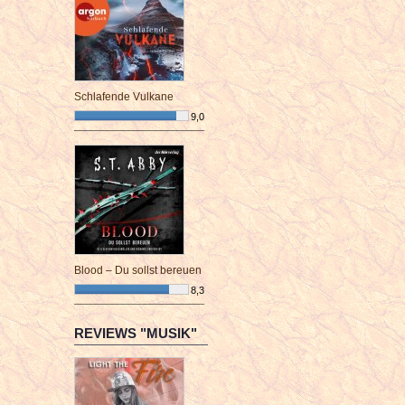
Schlafende Vulkane
9,0
¯¯¯¯¯¯¯¯¯¯¯¯¯¯¯¯¯¯¯¯¯¯¯¯
Blood – Du sollst bereuen
8,3
¯¯¯¯¯¯¯¯¯¯¯¯¯¯¯¯¯¯¯¯¯¯¯¯
REVIEWS "MUSIK"