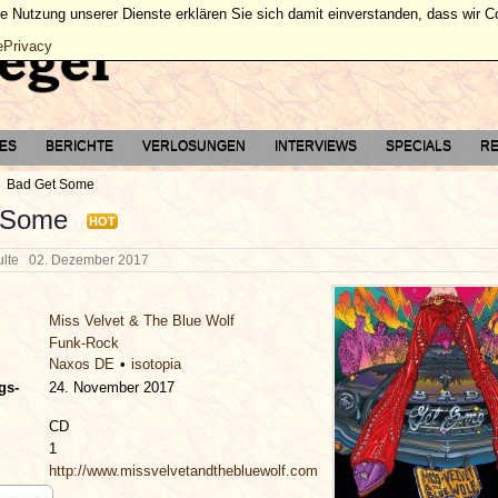
ie Nutzung unserer Dienste erklären Sie sich damit einverstanden, dass wir 
ePrivacy
TES
BERICHTE
VERLOSUNGEN
INTERVIEWS
SPECIALS
RE
Bad Get Some
 Some
HOT
hulte
02. Dezember 2017
Miss Velvet & The Blue Wolf
Funk-Rock
Naxos DE
isotopia
gs-
24. November 2017
CD
1
http://www.missvelvetandthebluewolf.com