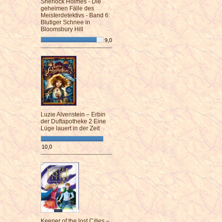
Sherlock Holmes - Die
geheimen Fälle des
Meisterdetektivs - Band 6:
Blutiger Schnee in
Bloomsbury Hill
9,0
¯¯¯¯¯¯¯¯¯¯¯¯¯¯¯¯¯¯¯¯¯¯¯¯
Luzie Alvenstein – Erbin
der Duftapotheke 2 Eine
Lüge lauert in der Zeit
10,0
¯¯¯¯¯¯¯¯¯¯¯¯¯¯¯¯¯¯¯¯¯¯¯¯
Keeper of the lost Cities –