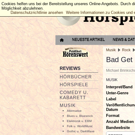
Cookies helfen uns bei der Bereitstellung unseres Online-Angebots. Durch d
Möglichkeit abzulehnen.
Datenschutzrichtlinie ansehen
Weitere Informationen zu Cookies und 
NEUESTE ARTIKEL
NEWS & DA
Musik
Rock
Bad Get
REVIEWS
Michael Brinksc
HÖRBÜCHER
MUSIK
HÖRSPIELE
Interpret/Band
COMEDY U.
Unter-Genre
KABARETT
Label
Veröffentlichun
MUSIK
Datum
Alternative
Format
Blues u. Bluesrock
Anzahl Medien
Elektronik u. EBM
Folk u. WorldMusic
Bandwebsite
Gothic u. DarkWave