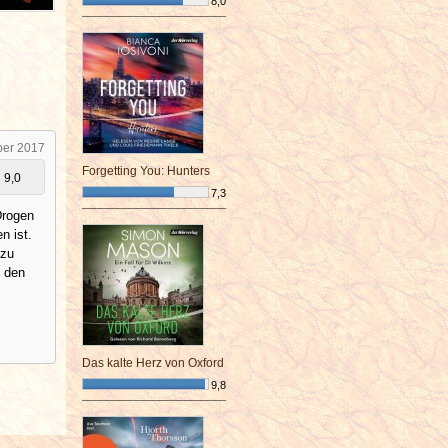
8,0
¯¯¯¯¯¯¯¯¯¯¯¯¯¯¯¯¯¯¯¯¯¯¯¯
ber 2017
Forgetting You: Hunters
9,0
7,3
¯¯¯¯¯¯¯¯¯¯¯¯¯¯¯¯¯¯¯¯¯¯¯¯
Drogen
n ist.
 zu
n den
Das kalte Herz von Oxford
9,8
¯¯¯¯¯¯¯¯¯¯¯¯¯¯¯¯¯¯¯¯¯¯¯¯