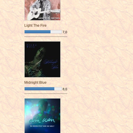
Light The Fire
7,0
¯¯¯¯¯¯¯¯¯¯¯¯¯¯¯¯¯¯¯¯¯¯¯¯
Midnight Blue
8,0
¯¯¯¯¯¯¯¯¯¯¯¯¯¯¯¯¯¯¯¯¯¯¯¯