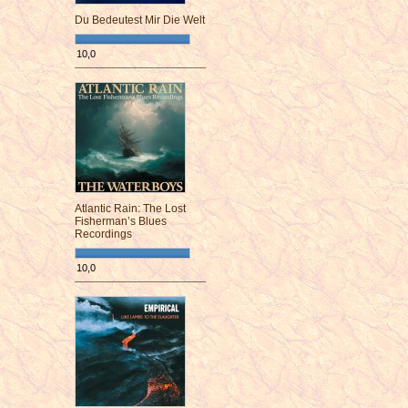
Du Bedeutest Mir Die Welt
10,0
¯¯¯¯¯¯¯¯¯¯¯¯¯¯¯¯¯¯¯¯¯¯¯¯
Atlantic Rain: The Lost
Fisherman’s Blues
Recordings
10,0
¯¯¯¯¯¯¯¯¯¯¯¯¯¯¯¯¯¯¯¯¯¯¯¯