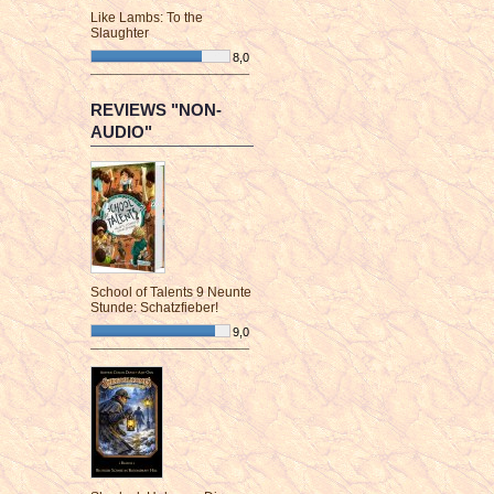
Like Lambs: To the
Slaughter
8,0
¯¯¯¯¯¯¯¯¯¯¯¯¯¯¯¯¯¯¯¯¯¯¯¯
REVIEWS "NON-
AUDIO"
School of Talents 9 Neunte
Stunde: Schatzfieber!
9,0
¯¯¯¯¯¯¯¯¯¯¯¯¯¯¯¯¯¯¯¯¯¯¯¯