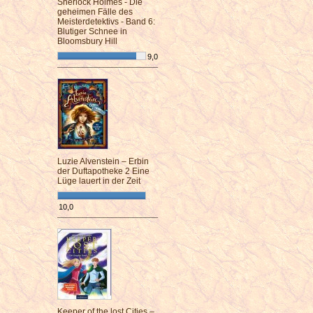
Sherlock Holmes - Die
geheimen Fälle des
Meisterdetektivs - Band 6:
Blutiger Schnee in
Bloomsbury Hill
9,0
¯¯¯¯¯¯¯¯¯¯¯¯¯¯¯¯¯¯¯¯¯¯¯¯
Luzie Alvenstein – Erbin
der Duftapotheke 2 Eine
Lüge lauert in der Zeit
10,0
¯¯¯¯¯¯¯¯¯¯¯¯¯¯¯¯¯¯¯¯¯¯¯¯
Keeper of the lost Cities –