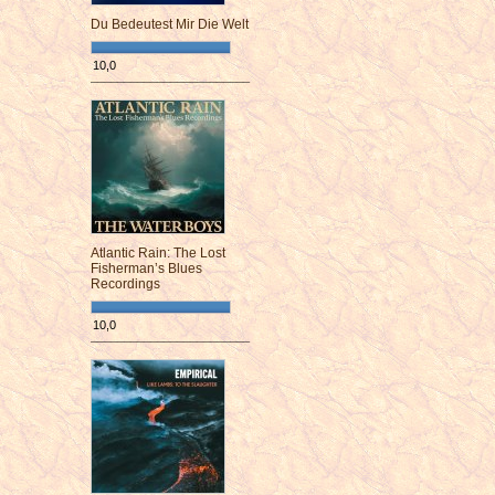
Du Bedeutest Mir Die Welt
10,0
¯¯¯¯¯¯¯¯¯¯¯¯¯¯¯¯¯¯¯¯¯¯¯¯
Atlantic Rain: The Lost
Fisherman’s Blues
Recordings
10,0
¯¯¯¯¯¯¯¯¯¯¯¯¯¯¯¯¯¯¯¯¯¯¯¯