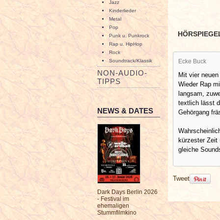
Jazz
Kinderlieder
Metal
Pop
HÖRSPIEGE
Punk u. Punkrock
Rap u. HipHop
Rock
Soundtrack/Klassik
Ecke Buck
NON-AUDIO-
Mit vier neuen
TIPPS
Wieder Rap mit
langsam, zuwe
textlich lässt 
NEWS & DATES
Gehörgang frä
Wahrscheinlic
kürzester Zeit
gleiche Sounds
Tweet
Dark Days Berlin 2026
- Festival im
ehemaligen
Stummfilmkino