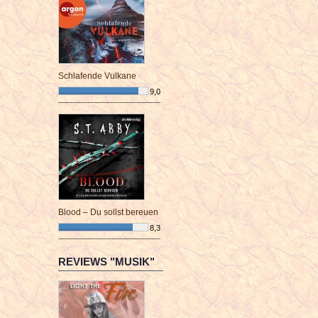
Schlafende Vulkane
9,0
¯¯¯¯¯¯¯¯¯¯¯¯¯¯¯¯¯¯¯¯¯¯¯¯
Blood – Du sollst bereuen
8,3
¯¯¯¯¯¯¯¯¯¯¯¯¯¯¯¯¯¯¯¯¯¯¯¯
REVIEWS "MUSIK"