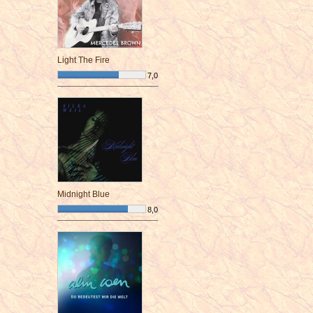
Light The Fire
7,0
¯¯¯¯¯¯¯¯¯¯¯¯¯¯¯¯¯¯¯¯¯¯¯¯
Midnight Blue
8,0
¯¯¯¯¯¯¯¯¯¯¯¯¯¯¯¯¯¯¯¯¯¯¯¯