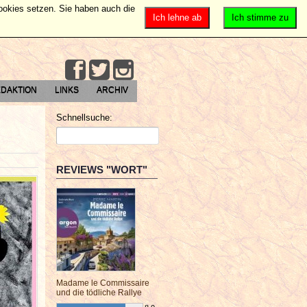
Cookies setzen. Sie haben auch die
Ich lehne ab
Ich stimme zu
DAKTION
LINKS
ARCHIV
Schnellsuche:
REVIEWS "WORT"
Madame le Commissaire
und die tödliche Rallye