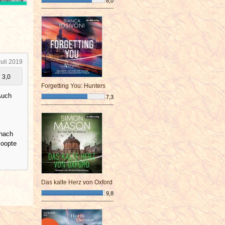
8,0
¯¯¯¯¯¯¯¯¯¯¯¯¯¯¯¯¯¯¯¯¯¯¯¯
Juli 2019
3,0
Forgetting You: Hunters
Auch
7,3
¯¯¯¯¯¯¯¯¯¯¯¯¯¯¯¯¯¯¯¯¯¯¯¯
 nach
loopte
Das kalte Herz von Oxford
9,8
¯¯¯¯¯¯¯¯¯¯¯¯¯¯¯¯¯¯¯¯¯¯¯¯