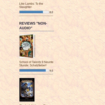
Like Lambs: To the
Slaughter
8,0
¯¯¯¯¯¯¯¯¯¯¯¯¯¯¯¯¯¯¯¯¯¯¯¯
REVIEWS "NON-
AUDIO"
School of Talents 9 Neunte
Stunde: Schatzfieber!
9,0
¯¯¯¯¯¯¯¯¯¯¯¯¯¯¯¯¯¯¯¯¯¯¯¯