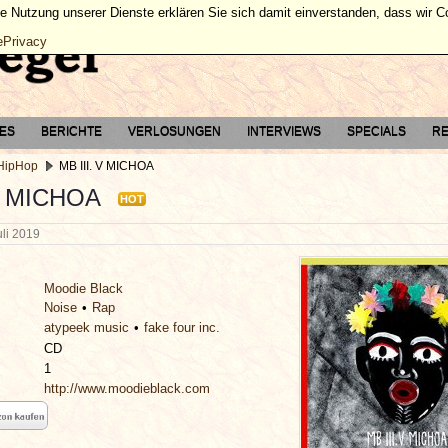
ie Nutzung unserer Dienste erklären Sie sich damit einverstanden, dass wir 
ePrivacy
TES
BERICHTE
VERLOSUNGEN
INTERVIEWS
SPECIALS
RE
 HipHop
MB III. V MICHOA
 V MICHOA
HOT
uli 2019
Moodie Black
Noise
Rap
atypeek music
fake four inc.
CD
1
http://www.moodieblack.com