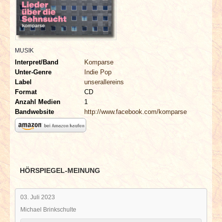
INTERVIEWS
SPECIALS
MUSIK
REDAKTION
Interpret/Band
Komparse
Unter-Genre
Indie Pop
LINKS
Label
unserallereins
Format
CD
Anzahl Medien
1
ARCHIV
Bandwebsite
http://www.facebook.com/komparse
HÖRSPIEGEL-MEINUNG
03. Juli 2023
Michael Brinkschulte