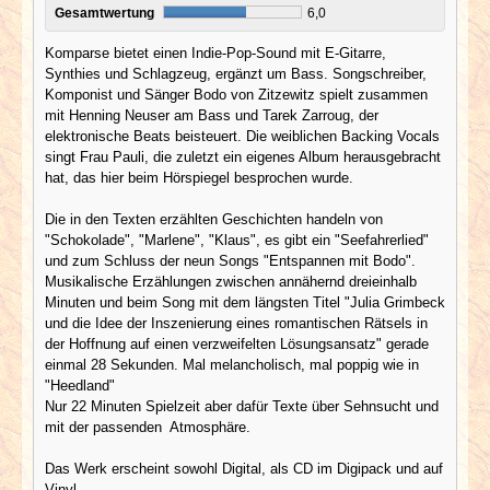
Gesamtwertung
6,0
Komparse bietet einen Indie-Pop-Sound mit E-Gitarre,
Synthies und Schlagzeug, ergänzt um Bass. Songschreiber,
Komponist und Sänger Bodo von Zitzewitz spielt zusammen
mit Henning Neuser am Bass und Tarek Zarroug, der
elektronische Beats beisteuert. Die weiblichen Backing Vocals
singt Frau Pauli, die zuletzt ein eigenes Album herausgebracht
hat, das hier beim Hörspiegel besprochen wurde.
Die in den Texten erzählten Geschichten handeln von
"Schokolade", "Marlene", "Klaus", es gibt ein "Seefahrerlied"
und zum Schluss der neun Songs "Entspannen mit Bodo".
Musikalische Erzählungen zwischen annähernd dreieinhalb
Minuten und beim Song mit dem längsten Titel "Julia Grimbeck
und die Idee der Inszenierung eines romantischen Rätsels in
der Hoffnung auf einen verzweifelten Lösungsansatz" gerade
einmal 28 Sekunden. Mal melancholisch, mal poppig wie in
"Heedland"
Nur 22 Minuten Spielzeit aber dafür Texte über Sehnsucht und
mit der passenden Atmosphäre.
Das Werk erscheint sowohl Digital, als CD im Digipack und auf
Vinyl.