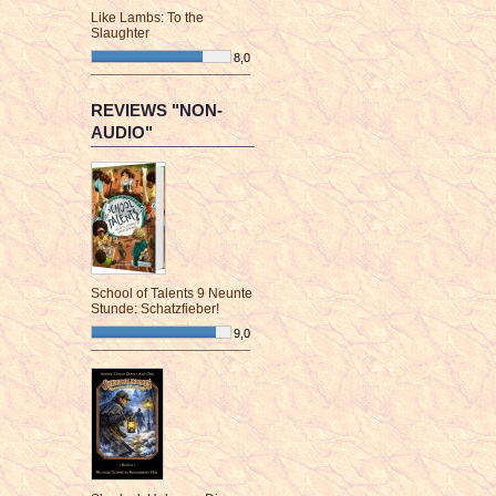
Like Lambs: To the
Slaughter
8,0
¯¯¯¯¯¯¯¯¯¯¯¯¯¯¯¯¯¯¯¯¯¯¯¯
REVIEWS "NON-
AUDIO"
School of Talents 9 Neunte
Stunde: Schatzfieber!
9,0
¯¯¯¯¯¯¯¯¯¯¯¯¯¯¯¯¯¯¯¯¯¯¯¯