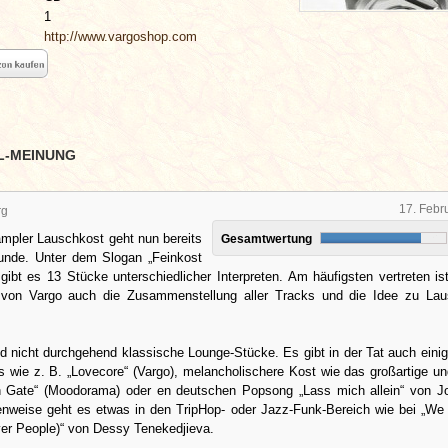
1
http://www.vargoshop.com
L-MEINUNG
17. Febr
rg
mpler Lauschkost geht nun bereits
Gesamtwertung
 Runde. Unter dem Slogan „Feinkost
 gibt es 13 Stücke unterschiedlicher Interpreten. Am häufigsten vertreten ist
 von Vargo auch die Zusammenstellung aller Tracks und die Idee zu Lau
d nicht durchgehend klassische Lounge-Stücke. Es gibt in der Tat auch eini
s wie z. B. „Lovecore“ (Vargo), melancholischere Kost wie das großartige u
 Gate“ (Moodorama) oder en deutschen Popsong „Lass mich allein“ von J
lenweise geht es etwas in den TripHop- oder Jazz-Funk-Bereich wie bei „W
er People)“ von Dessy Tenekedjieva.