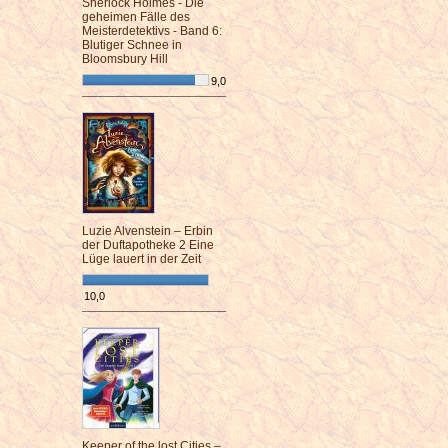
Sherlock Holmes - Die
geheimen Fälle des
Meisterdetektivs - Band 6:
Blutiger Schnee in
Bloomsbury Hill
9,0
¯¯¯¯¯¯¯¯¯¯¯¯¯¯¯¯¯¯¯¯¯¯¯¯
Luzie Alvenstein – Erbin
der Duftapotheke 2 Eine
Lüge lauert in der Zeit
10,0
¯¯¯¯¯¯¯¯¯¯¯¯¯¯¯¯¯¯¯¯¯¯¯¯
Keeper of the lost Cities –