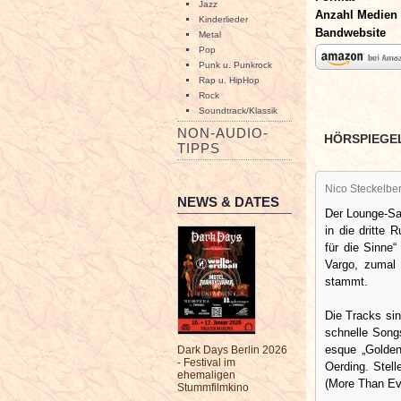
Jazz
Anzahl Medien
Kinderlieder
Bandwebsite
Metal
Pop
Punk u. Punkrock
Rap u. HipHop
Rock
Soundtrack/Klassik
NON-AUDIO-
HÖRSPIEGE
TIPPS
Nico Steckelbe
NEWS & DATES
Der Lounge-Sa
in die dritte
für die Sinne“
Vargo, zumal
stammt.
Die Tracks sin
schnelle Song
esque „Golden
Dark Days Berlin 2026
- Festival im
Oerding. Stel
ehemaligen
(More Than Ev
Stummfilmkino