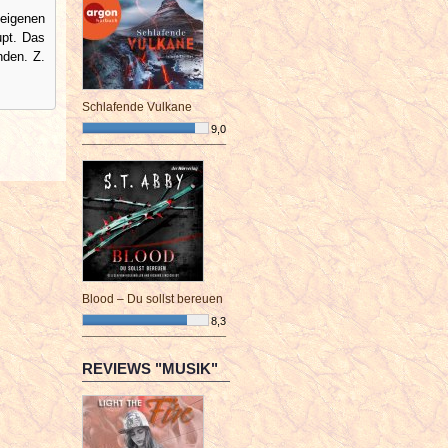
 eigenen
upt. Das
nden. Z.
Schlafende Vulkane
9,0
¯¯¯¯¯¯¯¯¯¯¯¯¯¯¯¯¯¯¯¯¯¯¯¯
Blood – Du sollst bereuen
8,3
¯¯¯¯¯¯¯¯¯¯¯¯¯¯¯¯¯¯¯¯¯¯¯¯
REVIEWS "MUSIK"