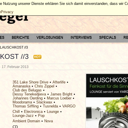
ie Nutzung unserer Dienste erklären Sie sich damit einverstanden, dass wir 
ePrivacy
TES
BERICHTE
VERLOSUNGEN
INTERVIEWS
SPECIALS
RE
LAUSCHKOST //3
KOST //3
HOT
g
17. Februar 2013
351 Lake Shore Drive
Afterlife
Amanaska
Chris Zippel
Club des Belugas
Dessy Tenekedjieva
James Bright
Johannes Oerding
Marcus Loeber
Moodorama
Slackwax
Thomas Siffling
Tusnelda
VARGO
Chill
Electronica
Lounge
Lounge-Jazz
Pop
Ambient Domain
Nova
CD