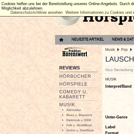
Cookies helfen uns bei der Bereitstellung unseres Online-Angebots. Durch d
Möglichkeit abzulehnen.
Datenschutzrichtlinie ansehen
Weitere Informationen zu Cookies und 
NEUESTE ARTIKEL
NEWS & DA
Musik
Pop
LAUSCH
REVIEWS
Nico Steckelber
HÖRBÜCHER
MUSIK
HÖRSPIELE
Interpret/Band
COMEDY U.
KABARETT
MUSIK
Alternative
Blues u. Bluesrock
Unter-Genre
Elektronik u. EBM
Folk u. WorldMusic
Label
Gothic u. DarkWave
Format