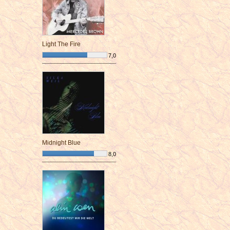
Light The Fire
7,0
¯¯¯¯¯¯¯¯¯¯¯¯¯¯¯¯¯¯¯¯¯¯¯¯
Midnight Blue
8,0
¯¯¯¯¯¯¯¯¯¯¯¯¯¯¯¯¯¯¯¯¯¯¯¯