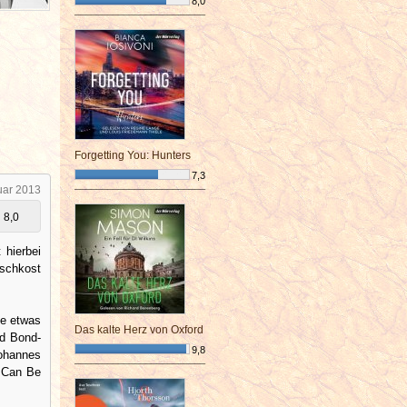
8,0
¯¯¯¯¯¯¯¯¯¯¯¯¯¯¯¯¯¯¯¯¯¯¯¯
Forgetting You: Hunters
7,3
uar 2013
¯¯¯¯¯¯¯¯¯¯¯¯¯¯¯¯¯¯¯¯¯¯¯¯
8,0
 hierbei
schkost
ge etwas
Das kalte Herz von Oxford
nd Bond-
9,8
ohannes
¯¯¯¯¯¯¯¯¯¯¯¯¯¯¯¯¯¯¯¯¯¯¯¯
e Can Be