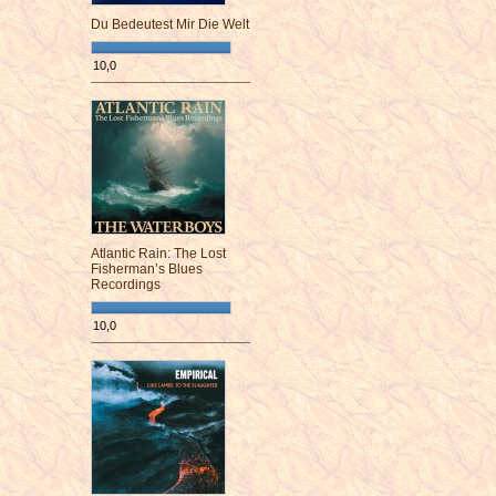
Du Bedeutest Mir Die Welt
10,0
¯¯¯¯¯¯¯¯¯¯¯¯¯¯¯¯¯¯¯¯¯¯¯¯
Atlantic Rain: The Lost
Fisherman’s Blues
Recordings
10,0
¯¯¯¯¯¯¯¯¯¯¯¯¯¯¯¯¯¯¯¯¯¯¯¯