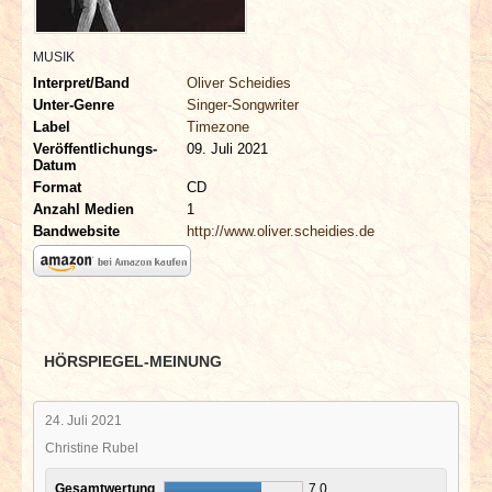
INTERVIEWS
MUSIK
SPECIALS
Interpret/Band
Oliver Scheidies
Unter-Genre
Singer-Songwriter
REDAKTION
Label
Timezone
Veröffentlichungs-
09. Juli 2021
Datum
LINKS
Format
CD
Anzahl Medien
1
Bandwebsite
http://www.oliver.scheidies.de
ARCHIV
HÖRSPIEGEL-MEINUNG
24. Juli 2021
Christine Rubel
Gesamtwertung
7,0