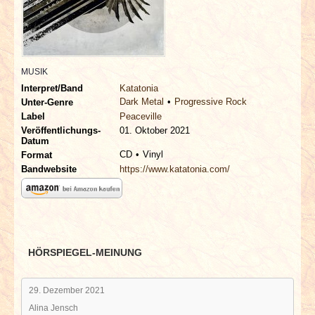
INTERVIEWS
SPECIALS
MUSIK
REDAKTION
Interpret/Band
Katatonia
Dark Metal
Progressive Rock
Unter-Genre
LINKS
Label
Peaceville
Veröffentlichungs-
01. Oktober 2021
Datum
ARCHIV
CD
Vinyl
Format
Bandwebsite
https://www.katatonia.com/
HÖRSPIEGEL-MEINUNG
29. Dezember 2021
Alina Jensch