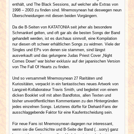
enthält, und The Black Sessions, auf welcher alle Extras von
1998 – 2003 zu finden sind. Mnemosynean hat deswegen neun
Überschneidungen mit diesen beiden Vorgängern.
Da die B-Seiten von KATATONIA seit jeher als besondere
Schmankerl gelten, und oft gar als die besten Songs der Band
gehandelt werden, ist es durchaus sinnvoll, eine Kompilation
nur diesen oft schwer erhältlichen Songs zu widmen. Viele der
Singles und EPs von denen sie stammen, sind längst
ausverkauft und das gelungene Judas Priest Cover „Night
Comes Down“ war bisher exklusiv auf der japanischen Version
von The Fall Of Hearts zu finden.
Und so versammelt Mnemosynean 27 Raritäten und
Kuriositäten, verpackt in ein fantastisches neues Artwork von
Langzeit-Kollaborateur Travis Smith, und begleitet von einem
dicken Booklet voll mit alten Bandfotos, allen Texten und
bisher unveröffentlichten Kommentaren zu den Hintergründen
jedes einzelnen Songs. Letzteres dürfte für Diehard-Fans der
ausschlaggebende Faktor für eine Kaufentscheidung sein.
Für neue Fans ist Mnemosynean dagegen nur interessant,
wenn sie die Geschichte und B-Seite der Band (...sorry) ganz