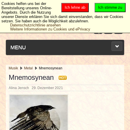
Cookies helfen uns bei der
Ich lehne ab
Ich stimme zu
Bereitstellung unseres Online-
Angebots. Durch die Nutzung
unserer Dienste erklären Sie sich damit einverstanden, dass wir Cookies
setzen. Sie haben auch die Möglichkeit abzulehnen.
Datenschutzrichtlinie ansehen
Weitere Informationen zu Cookies und ePrivacy
MENU
Musik
Metal
Mnemosynean
NEUESTE ARTIKEL
Mnemosynean
HOT
Alina Jensch
29. Dezember 2021
NEWS & DATES
BERICHTE
VERLOSUNGEN