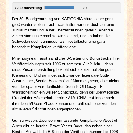
Gesamtwertung
8,0
Der 30. Bandgeburtstag von KATATONIA hätte sicher ganz
groß werden sollen – ach, was hatten wir uns doch auf eine
Jubiläumstour und lauter Überraschungen gefreut. Aber die
Zeiten sind nun einmal so wie sie sind, und so haben die
Schweden doch zumindest als Trostpflaster eine ganz
besondere Kompilation veröffentlicht:
Mnemosynean fasst sämtliche B-Seiten und Bonustracks ihrer
Veröffentlichungen seit 1996 zusammen. Alle? Jein – denn
diese Zusammenstellung bezieht sich explizit auf Songs mit
Klargesang. Und so findet sich zwar der legendäre Goth-
Ausrutscher „Scarlet Heavens“ auf Mnemosynean, aber nichts
von der später veröffentlichten Sounds Of Decay EP.
Wahrscheinlich ein weiser Schachzug, denn der überwiegende
Großteil der Hörerschaft lernte KATATONIA erst lange nach
ihrer Death/Doom-Phase kennen und fühlt sich eher von den
aktuelleren Stilrichtungen angesprochen.
Gut zu wissen: Zwei sehr umfassende Kompilationen/Best-of-
Alben gibt es bereits: Brave Yester Days, das neben einer
Best-of-Auswahl die B-Seiten der Veröffentlichungen bis 1998