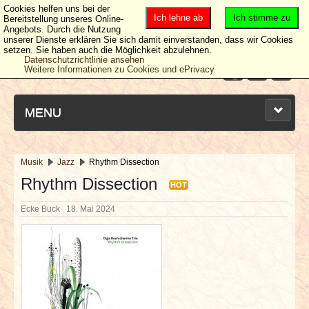
Cookies helfen uns bei der
Ich lehne ab
Ich stimme zu
Bereitstellung unseres Online-
Angebots. Durch die Nutzung
unserer Dienste erklären Sie sich damit einverstanden, dass wir Cookies
setzen. Sie haben auch die Möglichkeit abzulehnen.
Datenschutzrichtlinie ansehen
Weitere Informationen zu Cookies und ePrivacy
MENU
Musik
Jazz
Rhythm Dissection
NEUESTE ARTIKEL
Rhythm Dissection
HOT
Ecke Buck
18. Mai 2024
NEWS & DATES
BERICHTE
VERLOSUNGEN