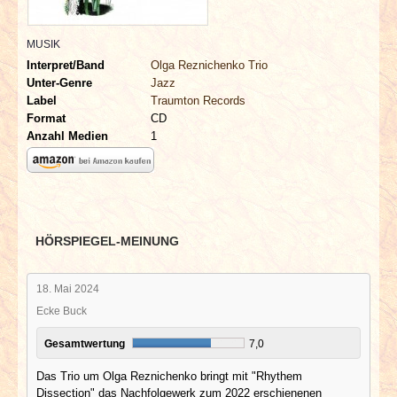
INTERVIEWS
MUSIK
SPECIALS
Interpret/Band
Olga Reznichenko Trio
Unter-Genre
Jazz
Label
Traumton Records
REDAKTION
Format
CD
Anzahl Medien
1
LINKS
ARCHIV
HÖRSPIEGEL-MEINUNG
18. Mai 2024
Ecke Buck
Gesamtwertung
7,0
Das Trio um Olga Reznichenko bringt mit "Rhythem
Dissection" das Nachfolgewerk zum 2022 erschienenen