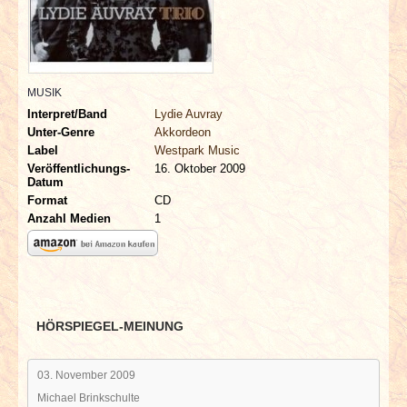
INTERVIEWS
SPECIALS
MUSIK
REDAKTION
Interpret/Band
Lydie Auvray
Unter-Genre
Akkordeon
LINKS
Label
Westpark Music
Veröffentlichungs-
16. Oktober 2009
Datum
ARCHIV
Format
CD
Anzahl Medien
1
HÖRSPIEGEL-MEINUNG
03. November 2009
Michael Brinkschulte