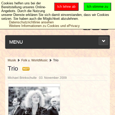
Cookies helfen uns bei der
Ich lehne ab
Ich stimme zu
Bereitstellung unseres Online-
Angebots. Durch die Nutzung
unserer Dienste erklären Sie sich damit einverstanden, dass wir Cookies
setzen. Sie haben auch die Möglichkeit abzulehnen.
Datenschutzrichtlinie ansehen
Weitere Informationen zu Cookies und ePrivacy
MENU
Musik
Folk u. WorldMusic
Trio
NEUESTE ARTIKEL
Trio
HOT
Michael Brinkschulte
03. November 2009
NEWS & DATES
BERICHTE
VERLOSUNGEN