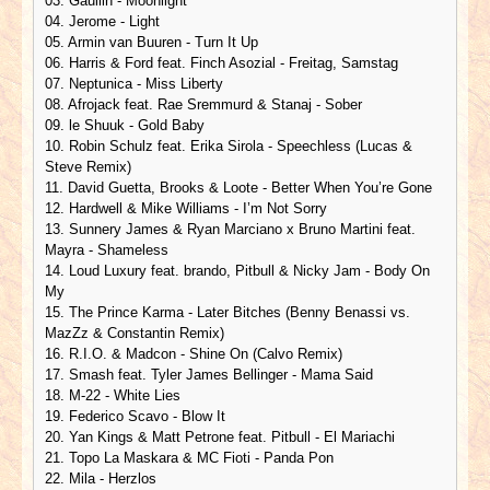
03. Gaullin - Moonlight
04. Jerome - Light
05. Armin van Buuren - Turn It Up
06. Harris & Ford feat. Finch Asozial - Freitag, Samstag
07. Neptunica - Miss Liberty
08. Afrojack feat. Rae Sremmurd & Stanaj - Sober
09. le Shuuk - Gold Baby
10. Robin Schulz feat. Erika Sirola - Speechless (Lucas &
Steve Remix)
11. David Guetta, Brooks & Loote - Better When You’re Gone
12. Hardwell & Mike Williams - I’m Not Sorry
13. Sunnery James & Ryan Marciano x Bruno Martini feat.
Mayra - Shameless
14. Loud Luxury feat. brando, Pitbull & Nicky Jam - Body On
My
15. The Prince Karma - Later Bitches (Benny Benassi vs.
MazZz & Constantin Remix)
16. R.I.O. & Madcon - Shine On (Calvo Remix)
17. Smash feat. Tyler James Bellinger - Mama Said
18. M-22 - White Lies
19. Federico Scavo - Blow It
20. Yan Kings & Matt Petrone feat. Pitbull - El Mariachi
21. Topo La Maskara & MC Fioti - Panda Pon
22. Mila - Herzlos