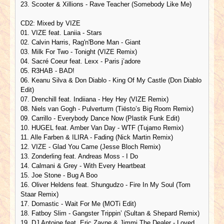
23. Scooter & Xillions - Rave Teacher (Somebody Like Me)
CD2: Mixed by VIZE
01. VIZE feat. Laniia - Stars
02. Calvin Harris, Rag'n'Bone Man - Giant
03. Milk For Two - Tonight (VIZE Remix)
04. Sacré Coeur feat. Lexx - Paris j’adore
05. R3HAB - BAD!
06. Keanu Silva & Don Diablo - King Of My Castle (Don Diablo
Edit)
07. Drenchill feat. Indiiana - Hey Hey (VIZE Remix)
08. Niels van Gogh - Pulverturm (Tiësto’s Big Room Remix)
09. Carrillo - Everybody Dance Now (Plastik Funk Edit)
10. HUGEL feat. Amber Van Day - WTF (Tujamo Remix)
11. Alle Farben & ILIRA - Fading (Nick Martin Remix)
12. VIZE - Glad You Came (Jesse Bloch Remix)
13. Zonderling feat. Andreas Moss - I Do
14. Calmani & Grey - With Every Heartbeat
15. Joe Stone - Bug A Boo
16. Oliver Heldens feat. Shungudzo - Fire In My Soul (Tom
Staar Remix)
17. Domastic - Wait For Me (MOTi Edit)
18. Fatboy Slim - Gangster Trippin’ (Sultan & Shepard Remix)
19. DJ Antoine feat. Eric Zayne & Jimmi The Dealer - Loved