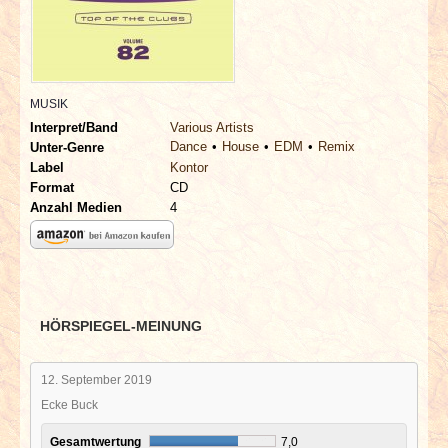
INTERVIEWS
SPECIALS
MUSIK
REDAKTION
Interpret/Band
Various Artists
Dance
House
EDM
Remix
Unter-Genre
LINKS
Label
Kontor
Format
CD
Anzahl Medien
4
ARCHIV
HÖRSPIEGEL-MEINUNG
12. September 2019
Ecke Buck
Gesamtwertung
7,0