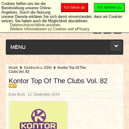
Cookies helfen uns bei der
Ich lehne ab
Ich stimme zu
Bereitstellung unseres Online-
Angebots. Durch die Nutzung
unserer Dienste erklären Sie sich damit einverstanden, dass wir Cookies
setzen. Sie haben auch die Möglichkeit abzulehnen.
Datenschutzrichtlinie ansehen
Weitere Informationen zu Cookies und ePrivacy
MENU
Musik
Elektronik u. EBM
Kontor Top Of The
Clubs Vol. 82
NEUESTE ARTIKEL
Kontor Top Of The Clubs Vol. 82
HOT
NEWS & DATES
Ecke Buck
12. September 2019
BERICHTE
VERLOSUNGEN