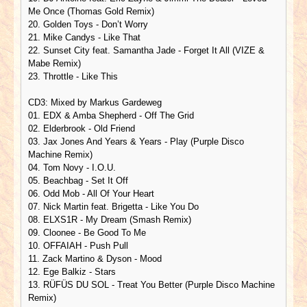
Me Once (Thomas Gold Remix)
20. Golden Toys - Don’t Worry
21. Mike Candys - Like That
22. Sunset City feat. Samantha Jade - Forget It All (VIZE &
Mabe Remix)
23. Throttle - Like This
CD3: Mixed by Markus Gardeweg
01. EDX & Amba Shepherd - Off The Grid
02. Elderbrook - Old Friend
03. Jax Jones And Years & Years - Play (Purple Disco
Machine Remix)
04. Tom Novy - I.O.U.
05. Beachbag - Set It Off
06. Odd Mob - All Of Your Heart
07. Nick Martin feat. Brigetta - Like You Do
08. ELXS1R - My Dream (Smash Remix)
09. Cloonee - Be Good To Me
10. OFFAIAH - Push Pull
11. Zack Martino & Dyson - Mood
12. Ege Balkiz - Stars
13. RÜFÜS DU SOL - Treat You Better (Purple Disco Machine
Remix)