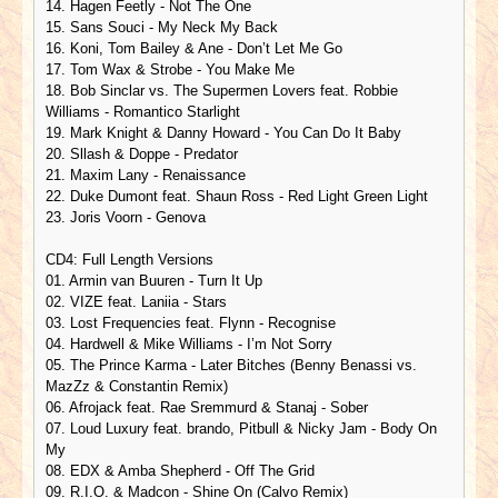
14. Hagen Feetly - Not The One
15. Sans Souci - My Neck My Back
16. Koni, Tom Bailey & Ane - Don’t Let Me Go
17. Tom Wax & Strobe - You Make Me
18. Bob Sinclar vs. The Supermen Lovers feat. Robbie
Williams - Romantico Starlight
19. Mark Knight & Danny Howard - You Can Do It Baby
20. Sllash & Doppe - Predator
21. Maxim Lany - Renaissance
22. Duke Dumont feat. Shaun Ross - Red Light Green Light
23. Joris Voorn - Genova
CD4: Full Length Versions
01. Armin van Buuren - Turn It Up
02. VIZE feat. Laniia - Stars
03. Lost Frequencies feat. Flynn - Recognise
04. Hardwell & Mike Williams - I’m Not Sorry
05. The Prince Karma - Later Bitches (Benny Benassi vs.
MazZz & Constantin Remix)
06. Afrojack feat. Rae Sremmurd & Stanaj - Sober
07. Loud Luxury feat. brando, Pitbull & Nicky Jam - Body On
My
08. EDX & Amba Shepherd - Off The Grid
09. R.I.O. & Madcon - Shine On (Calvo Remix)