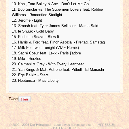
10. Koni, Tom Bailey & Ane - Don’t Let Me Go
11. Bob Sinclar vs. The Supermen Lovers feat. Robbie
Williams - Romantico Starlight
12. Jerome - Light
13. Smash feat. Tyler James Bellinger - Mama Said
14. le Shuuk - Gold Baby
15. Federico Scavo - Blow It
16. Harris & Ford feat. Finch Asozial - Freitag, Samstag
17. Milk For Two - Tonight (VIZE Remix)
18. Sacré Coeur feat. Lexx - Paris j’adore
19. Mila - Herzlos
20. Calmani & Grey - With Every Heartbeat
21. Yan Kings & Matt Petrone feat. Pitbull - El Mariachi
22. Ege Balkiz - Stars
23. Neptunica - Miss Liberty
Tweet
© 2002 - 2026 Der Hörspiegel - Lesen, was hörenswert ist. ---
IMPRESSUM
---
DATENSCHUTZ