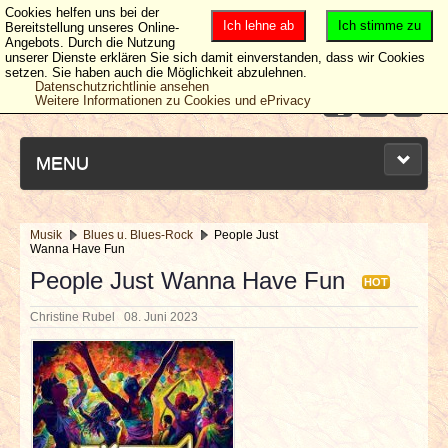
Cookies helfen uns bei der
Ich lehne ab
Ich stimme zu
Bereitstellung unseres Online-
Angebots. Durch die Nutzung
unserer Dienste erklären Sie sich damit einverstanden, dass wir Cookies
setzen. Sie haben auch die Möglichkeit abzulehnen.
Datenschutzrichtlinie ansehen
Weitere Informationen zu Cookies und ePrivacy
MENU
Musik
Blues u. Blues-Rock
People Just
Wanna Have Fun
NEUESTE ARTIKEL
People Just Wanna Have Fun
HOT
NEWS & DATES
Christine Rubel
08. Juni 2023
BERICHTE
VERLOSUNGEN