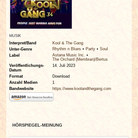
INTERVIEWS
SPECIALS
REDAKTION
MUSIK
Interpret/Band
Kool & The Gang
Rhythm n Blues
Party
Soul
Unter-Genre
LINKS
Astana Music Inc.
Label
The Orchard (Membran)/Bertus
Veröffentlichungs-
14. Juli 2023
ARCHIV
Datum
Format
Download
Anzahl Medien
1
Bandwebsite
https://www.koolandthegang.com
HÖRSPIEGEL-MEINUNG